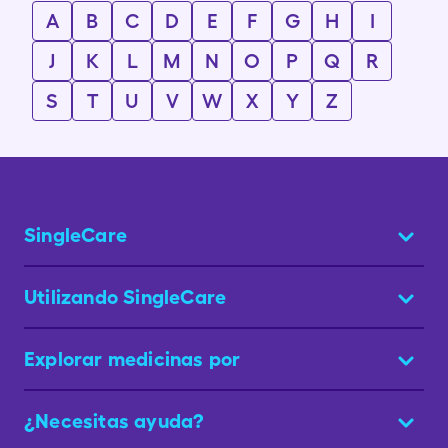
A
B
C
D
E
F
G
H
I
J
K
L
M
N
O
P
Q
R
S
T
U
V
W
X
Y
Z
SingleCare
Utilizando SingleCare
Explorar medicinas por
¿Necesitas ayuda?