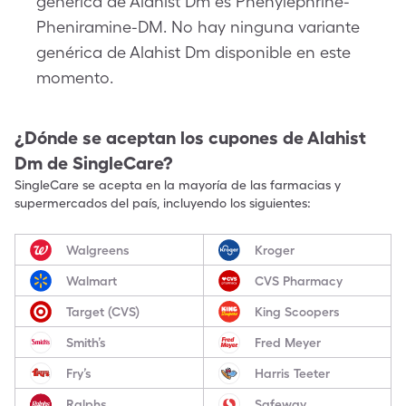
genérica de Alahist Dm es Phenylephrine-
Pheniramine-DM. No hay ninguna variante
genérica de Alahist Dm disponible en este
momento.
¿Dónde se aceptan los cupones de
Alahist
Dm
de SingleCare?
SingleCare se acepta en la mayoría de las farmacias y
supermercados del país, incluyendo los siguientes:
Walgreens
Kroger
Walmart
CVS Pharmacy
Target (CVS)
King Scoopers
Smith’s
Fred Meyer
Fry’s
Harris Teeter
Ralphs
Safeway