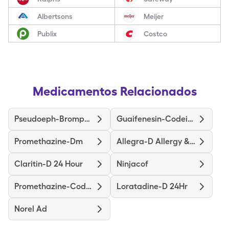
Albertsons
Meijer
Publix
Costco
Medicamentos Relacionados
Pseudoeph-Bromphen-Dm
Guaifenesin-Codeine
Promethazine-Dm
Allegra-D Allergy & Congestion
Claritin-D 24 Hour
Ninjacof
Promethazine-Codeine
Loratadine-D 24Hr
Norel Ad