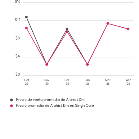
$
16
$
12
$
8
$
4
$
0
Oct
Nov
Dec
Jan
Mar
Apr
'25
'25
'25
'26
'26
'26
Precio de venta promedio de Alahist Dm
Precio promedio de Alahist Dm en SingleCare