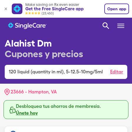
Make saving on Rx even easier
Get the Free SingleCare app
Open app
(23,450)
Alahist Dm
Cupones y precios
120
liquid (quantity in ml)
,
5-12.5-10mg/5ml
Editar
23666 - Hampton, VA
Desbloquea tus ahorros de membresía.
Únete hoy