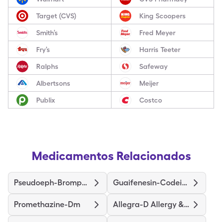
Target (CVS)
King Scoopers
Smith’s
Fred Meyer
Fry’s
Harris Teeter
Ralphs
Safeway
Albertsons
Meijer
Publix
Costco
Medicamentos Relacionados
Pseudoeph-Bromphen-Dm
Guaifenesin-Codeine
Promethazine-Dm
Allegra-D Allergy & Congestion