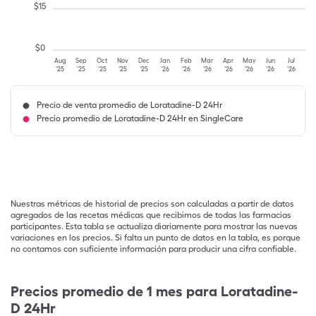
$
15
$
0
Aug
Sep
Oct
Nov
Dec
Jan
Feb
Mar
Apr
May
Jun
Jul
'25
'25
'25
'25
'25
'26
'26
'26
'26
'26
'26
'26
Precio de venta promedio de Loratadine-D 24Hr
Precio promedio de Loratadine-D 24Hr en SingleCare
Nuestras métricas de historial de precios son calculadas a partir de datos
agregados de las recetas médicas que recibimos de todas las farmacias
participantes. Esta tabla se actualiza diariamente para mostrar las nuevas
variaciones en los precios. Si falta un punto de datos en la tabla, es porque
no contamos con suficiente información para producir una cifra confiable.
Precios promedio de 1 mes para Loratadine-
D 24Hr