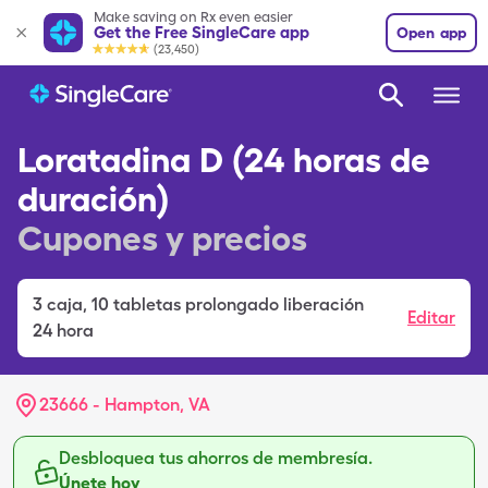
Make saving on Rx even easier
Get the Free SingleCare app
Open app
(23,450)
Loratadina D (24 horas de
duración)
Cupones y precios
3
caja
,
10 tabletas prolongado liberación
Editar
24 hora
23666 - Hampton, VA
Desbloquea tus ahorros de membresía.
Únete hoy