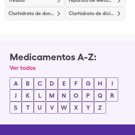
Tresiba
Hipurato de Metamina
Clorhidrato de donepezilo
Clorhidrato de diciclomina
Medicamentos A-Z:
Ver todos
A
B
C
D
E
F
G
H
I
J
K
L
M
N
O
P
Q
R
S
T
U
V
W
X
Y
Z