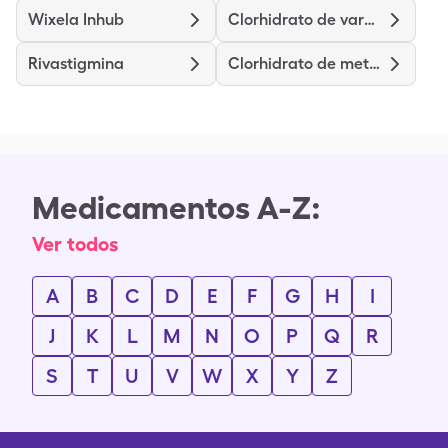
Wixela Inhub
Clorhidrato de vardenafilo
Rivastigmina
Clorhidrato de metilfenidato
Medicamentos A-Z:
Ver todos
A
B
C
D
E
F
G
H
I
J
K
L
M
N
O
P
Q
R
S
T
U
V
W
X
Y
Z