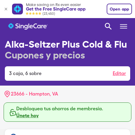
Make saving on Rx even easier
Get the Free SingleCare app
Open app
(23,450)
Alka-Seltzer Plus Cold & Flu
Cupones y precios
3
caja
,
6 sobre
Editar
23666 - Hampton, VA
Desbloquea tus ahorros de membresía.
Únete hoy