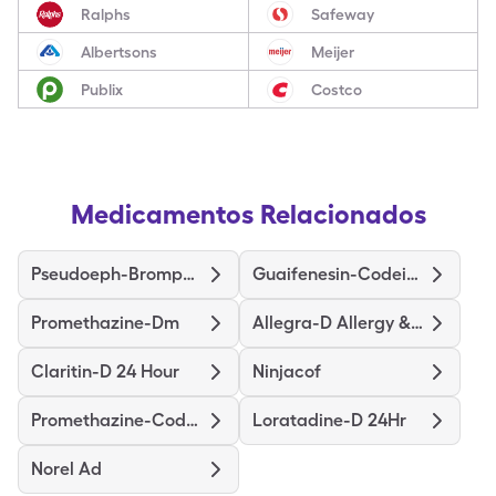
Ralphs
Safeway
Albertsons
Meijer
Publix
Costco
Medicamentos Relacionados
Pseudoeph-Bromphen-Dm
Guaifenesin-Codeine
Promethazine-Dm
Allegra-D Allergy & Congestion
Claritin-D 24 Hour
Ninjacof
Promethazine-Codeine
Loratadine-D 24Hr
Norel Ad