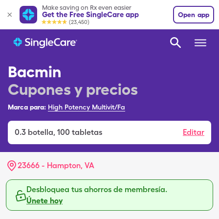
Make saving on Rx even easier
Get the Free SingleCare app
Open app
(23,450)
Bacmin
Cupones y precios
Marca para:
High Potency Multivit/Fa
0.3
botella
,
100 tabletas
Editar
23666 - Hampton, VA
Desbloquea tus ahorros de membresía.
Únete hoy