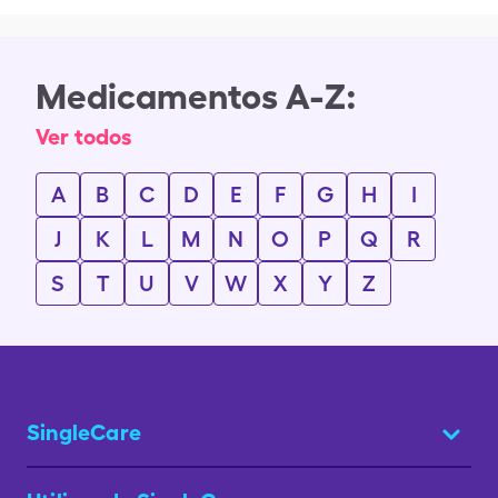
Medicamentos A-Z:
Ver todos
A
B
C
D
E
F
G
H
I
J
K
L
M
N
O
P
Q
R
S
T
U
V
W
X
Y
Z
SingleCare