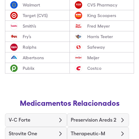
Walmart
CVS Pharmacy
Target (CVS)
King Scoopers
Smith’s
Fred Meyer
Fry’s
Harris Teeter
Ralphs
Safeway
Albertsons
Meijer
Publix
Costco
Medicamentos Relacionados
V-C Forte
Preservision Areds 2
Strovite One
Therapeutic-M