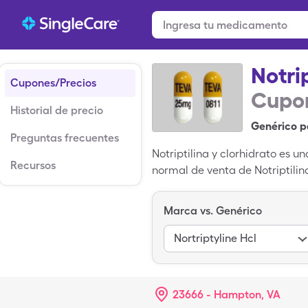
Notrip
Cupones/Precios
Cupon
Historial de precio
Genérico p
Preguntas frecuentes
Notriptilina y clorhidrato es 
Recursos
normal de venta de Notriptilin
25mg cápsulas con tarjeta de 
medicina genérico; Pamelor es 
Marca vs. Genérico
Nortriptyline Hcl
23666 - Hampton, VA