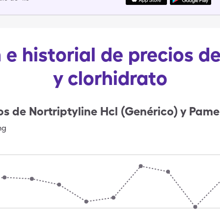
e historial de precios de
y clorhidrato
os de
Nortriptyline Hcl (Genérico) y Pam
mg