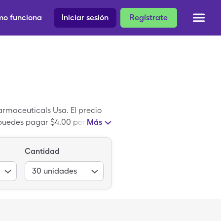
o funciona
Iniciar sesión
Regístrate
harmaceuticals Usa. El precio
 puedes pagar $4.00 por 30,
Más
ptilina y clorhidrato es una
Cantidad
30
unidades