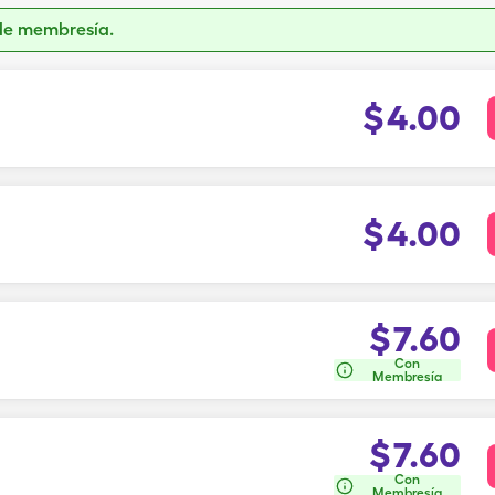
de membresía.
$
4.00
$
4.00
$
7.60
Con
Membresía
$
7.60
Con
Membresía