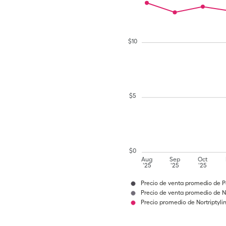
$
10
$
5
$
0
Aug
Sep
Oct
'25
'25
'25
Precio de venta promedio de 
Precio de venta promedio de No
Precio promedio de Nortriptyli