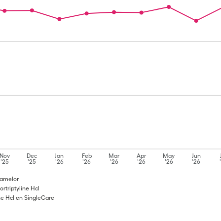
Nov
Dec
Jan
Feb
Mar
Apr
May
Jun
'25
'25
'26
'26
'26
'26
'26
'26
Pamelor
rtriptyline Hcl
ne Hcl en SingleCare