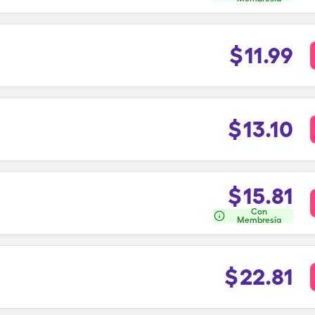
$
11.99
$
13.10
$
15.81
Con
Membresía
$
22.81