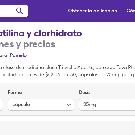
Obtener la aplicación
Cóm
tilina y clorhidrato
es y precios
ara:
Pamelor
una clase de medicina clase Tricyclic Agents, que crea Teva P
a y clorhidrato es de $42.06 por 30, cápsulas de 25mg, pero
descuento para medicamentos recetados de SingleCare. Notri
la versión de de marca de Notriptilina y clorhidrato.
Forma
Dosis
cápsula
25mg