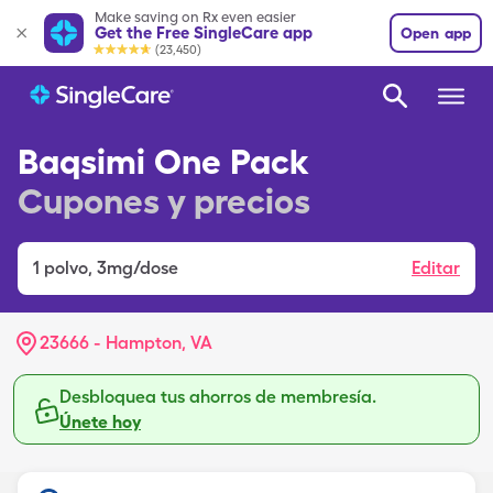
Make saving on Rx even easier
Get the Free SingleCare app
Open app
(23,450)
Baqsimi One Pack
Cupones y precios
1
polvo
,
3mg/dose
Editar
23666 - Hampton, VA
Desbloquea tus ahorros de membresía.
Únete hoy