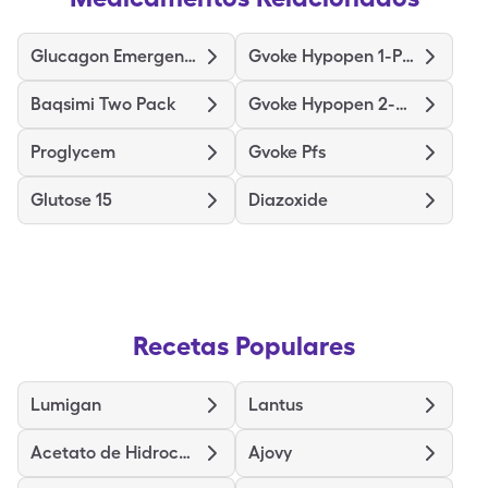
Glucagon Emergency
Gvoke Hypopen 1-Pack
Baqsimi Two Pack
Gvoke Hypopen 2-Pack
Proglycem
Gvoke Pfs
Glutose 15
Diazoxide
Recetas Populares
Lumigan
Lantus
Acetato de Hidrocortisona
Ajovy