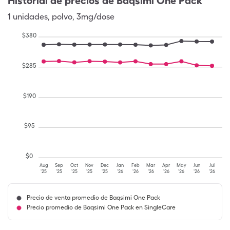
Historial de precios de
Baqsimi One Pack
1
unidades
,
polvo
,
3mg/dose
$
380
$
285
$
190
$
95
$
0
Aug
Sep
Oct
Nov
Dec
Jan
Feb
Mar
Apr
May
Jun
Jul
'25
'25
'25
'25
'25
'26
'26
'26
'26
'26
'26
'26
Precio de venta promedio de Baqsimi One Pack
Precio promedio de Baqsimi One Pack en SingleCare