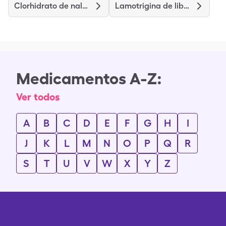
Clorhidrato de naloxona
Lamotrigina de liberación prolongada
Medicamentos A-Z:
Ver todos
A
B
C
D
E
F
G
H
I
J
K
L
M
N
O
P
Q
R
S
T
U
V
W
X
Y
Z