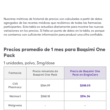
Nuestras métricas de historial de precios son calculadas a partir de datos
agregados de las recetas médicas que recibimos de todas las farmacias
participantes. Esta tabla se actualiza diariamente para mostrar las nuevas
variaciones en los precios. Si falta un punto de datos en la tabla, es porque
no contamos con suficiente información para producir una cifra confiable.
Precios promedio de 1 mes para Baqsimi One
Pack
1
unidades
,
polvo
,
3mg/dose
Precio minorista de
Precio de Baqsimi One
Farmacia
Baqsimi One Pack
Pack en SingleCare
CVS
$364.99
$288.05
Pharmacy
Walmart
$368.18
$314.34
Walgreens
-
-