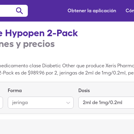
Obtener la aplicación
Cóm
e Hypopen 2-Pack
es y precios
dicamento clase Diabetic Other que produce Xeris Pharmaceu
-Pack es de $989.96 por 2, jeringas de 2ml de 1mg/0.2ml, pe
de Gvoke Hypopen 2-Pack con una tarjeta de ahorros de Sin
Forma
Dosis
jeringa
2ml de 1mg/0.2ml