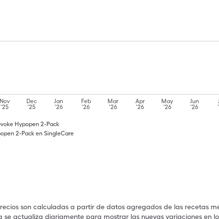
Nov
Dec
Jan
Feb
Mar
Apr
May
Jun
'25
'25
'26
'26
'26
'26
'26
'26
 Gvoke Hypopen 2-Pack
popen 2-Pack en SingleCare
precios son calculadas a partir de datos agregados de las recetas m
a se actualiza diariamente para mostrar las nuevas variaciones en los