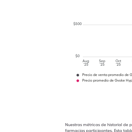
$
500
$
0
Aug
Sep
Oct
'25
'25
'25
Precio de venta promedio de
Precio promedio de Gvoke Hy
Nuestras métricas de historial de 
farmacias participantes. Esta tabl