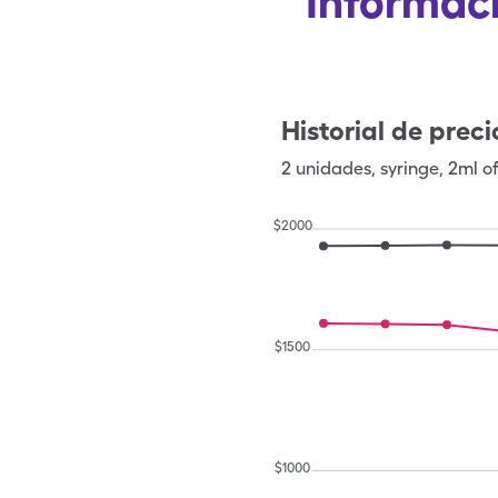
Informaci
Historial de preci
2
unidades
,
syringe
,
2ml o
$
2000
$
1500
$
1000