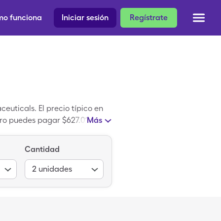
o funciona
Iniciar sesión
Regístrate
ticals. El precio típico en
ro puedes pagar $627.01 por 2,
Más
gleCare.
Cantidad
2
unidades