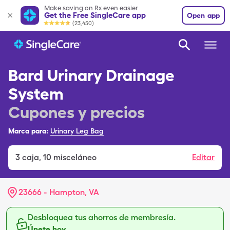
Make saving on Rx even easier
Get the Free SingleCare app
Open app
(23,450)
Bard Urinary Drainage
System
Cupones y precios
Marca para:
Urinary Leg Bag
3
caja
,
10 misceláneo
Editar
23666 - Hampton, VA
Desbloquea tus ahorros de membresía.
Únete hoy