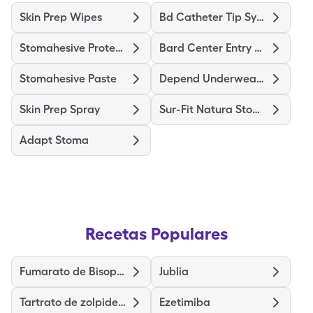
Skin Prep Wipes
Bd Catheter Tip Syringe
Stomahesive Protective
Bard Center Entry Close System
Stomahesive Paste
Depend Underwear Large
Skin Prep Spray
Sur-Fit Natura Stomahesive
Adapt Stoma
Recetas Populares
Fumarato de Bisoprolol
Jublia
Tartrato de zolpidem
Ezetimiba