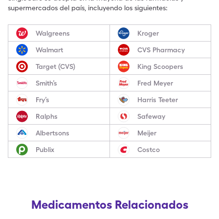
supermercados del país, incluyendo los siguientes:
Walgreens
Kroger
Walmart
CVS Pharmacy
Target (CVS)
King Scoopers
Smith’s
Fred Meyer
Fry’s
Harris Teeter
Ralphs
Safeway
Albertsons
Meijer
Publix
Costco
Medicamentos Relacionados