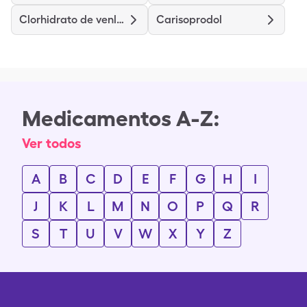
Clorhidrato de venlafaxina de liberación prolongada
Carisoprodol
Medicamentos A-Z:
Ver todos
A
B
C
D
E
F
G
H
I
J
K
L
M
N
O
P
Q
R
S
T
U
V
W
X
Y
Z