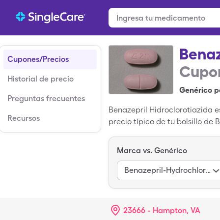
Benaz
Cupones/Precios
Cupon
Historial de precio
Genérico p
Preguntas frecuentes
Benazepril Hidroclorotiazida e
Recursos
precio típico de tu bolsillo d
$15.81 por 30, 20-12.5mg table
genérico; Lotensin Hct es la v
Marca vs. Genérico
Benazepril-Hydrochlorothiazide
23666 - Hampton, VA