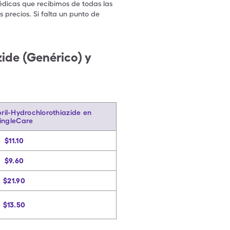
édicas que recibimos de todas las
 precios. Si falta un punto de
.
ide (Genérico) y
ril-Hydrochlorothiazide en
ingleCare
$11.10
$9.60
$21.90
$13.50