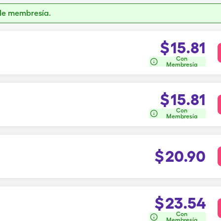
de membresía.
$
15.81
Con
Membresía
$
15.81
Con
Membresía
$
20.90
$
23.54
Con
Membresía