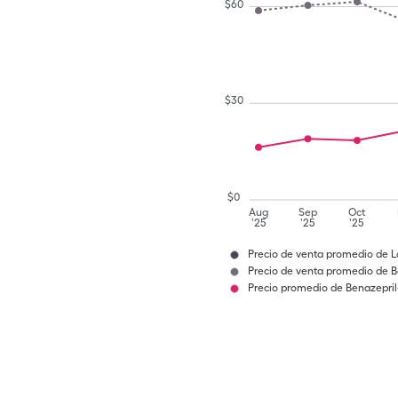
$
60
$
30
$
0
Aug
Sep
Oct
'25
'25
'25
Precio de venta promedio de L
Precio de venta promedio de B
Precio promedio de Benazepril