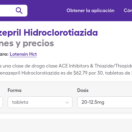
Obtener la aplicación
Cóm
epril Hidroclorotiazida
es y precios
ara:
Lotensin Hct
s una clase de droga clase ACE Inhibitors & Thiazide/Thiazid
e Benazepril Hidroclorotiazida es de $62.79 por 30, tabletas 
tas cuando usas tu cupón de SingleCare. Benazepril Hidroclo
ariante de nombre de marca de Benazepril Hidroclorotiazida.
Forma
Dosis
tableta
20-12.5mg