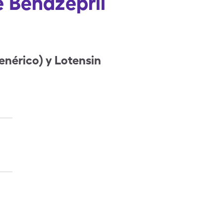
e Benazepril
nérico) y Lotensin