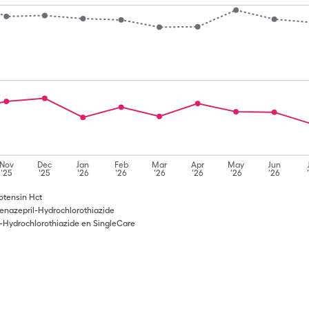
Nov
Dec
Jan
Feb
Mar
Apr
May
Jun
'25
'25
'26
'26
'26
'26
'26
'26
otensin Hct
enazepril-Hydrochlorothiazide
-Hydrochlorothiazide en SingleCare