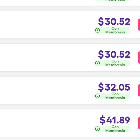
$
30.52
Con
Membresía
$
30.52
Con
Membresía
$
32.05
Con
Membresía
$
41.89
Con
Membresía