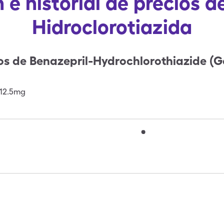
 e historial de precios d
Hidroclorotiazida
os de
Benazepril-Hydrochlorothiazide (Ge
12.5mg