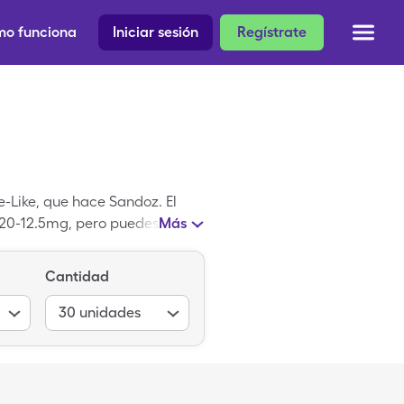
o funciona
Iniciar sesión
Regístrate
e-Like, que hace Sandoz. El
de 20-12.5mg, pero puedes pagar
Más
rotiazida es una receta
Cantidad
30
unidades