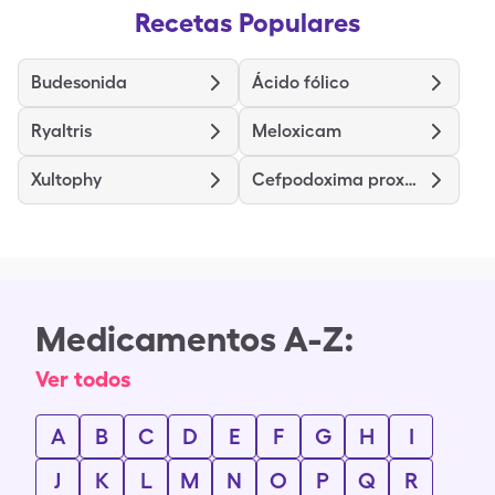
Recetas Populares
Budesonida
Ácido fólico
Ryaltris
Meloxicam
Xultophy
Cefpodoxima proxetil
Medicamentos A-Z:
Ver todos
A
B
C
D
E
F
G
H
I
J
K
L
M
N
O
P
Q
R