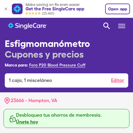
Make saving on Rx even easier
Get the Free SingleCare app
Open app
(23,450)
Esfigmomanómetro
Cupones y precios
Marca para:
Fora P20 Blood Pressure Cuff
1
caja
,
1 misceláneo
Editar
23666 - Hampton, VA
Desbloquea tus ahorros de membresía.
Únete hoy