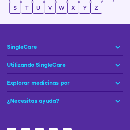
S
T
U
V
W
X
Y
Z
SingleCare
Utilizando SingleCare
Explorar medicinas por
¿Necesitas ayuda?