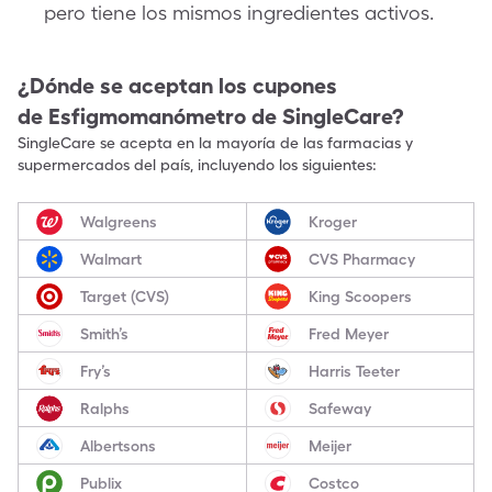
pero tiene los mismos ingredientes activos.
¿Dónde se aceptan los cupones
de
Esfigmomanómetro
de SingleCare?
SingleCare se acepta en la mayoría de las farmacias y
supermercados del país, incluyendo los siguientes:
Walgreens
Kroger
Walmart
CVS Pharmacy
Target (CVS)
King Scoopers
Smith’s
Fred Meyer
Fry’s
Harris Teeter
Ralphs
Safeway
Albertsons
Meijer
Publix
Costco