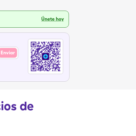
Únete hoy
Enviar
cios de