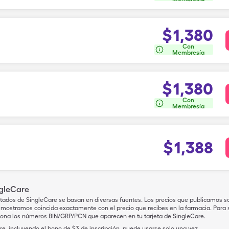
$
1,380
Con
Membresía
$
1,380
Con
Membresía
$
1,388
ngleCare
tados de SingleCare se basan en diversas fuentes. Los precios que publicamos s
mostramos coincida exactamente con el precio que recibes en la farmacia. Para sa
iona los números BIN/GRP/PCN que aparecen en tu tarjeta de SingleCare.
e, incluyendo el bono de $3 de inscripción, puede usarse solo una vez.