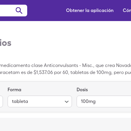
Obtener la aplicación
Cóm
ios
medicamento clase Anticonvulsants - Misc., que crea Novado
varacetam es de $1,537.06 por 60, tabletas de 100mg, pero p
ingleCare. Brivaracetam es una receta genérico; Briviact e
Forma
Dosis
tableta
100mg