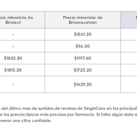
cio minorista de
Precio minorista de
Briviact
Brivaracetam
-
$1561.20
-
$96.00
$1822.80
$1197.60
$1813.20
$1723.20
-
$1429.20
s del último mes de surtidos de recetas de SingleCare en las principa
 los precios típicos más precisos por farmacia. Si falta algún dato 
nerar una cifra confiable.