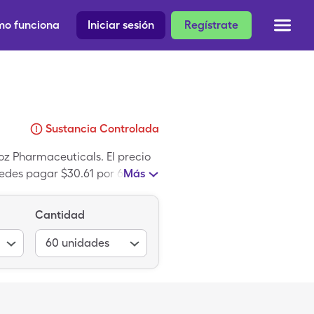
o funciona
Iniciar sesión
Regístrate
Sustancia Controlada
z Pharmaceuticals. El precio
uedes pagar $30.61 por 60,
Más
s la variante de nombre de
Cantidad
60
unidades