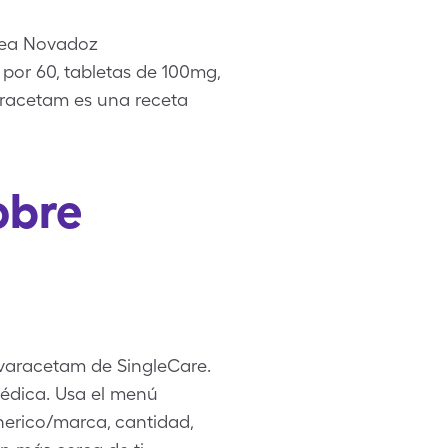
crea Novadoz
 por 60, tabletas de 100mg,
aracetam es una receta
obre
ivaracetam de SingleCare.
médica. Usa el menú
enerico/marca, cantidad,