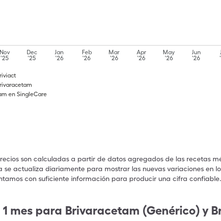
Nov
Dec
Jan
Feb
Mar
Apr
May
Jun
'25
'25
'26
'26
'26
'26
'26
'26
iviact
Brivaracetam
tam en SingleCare
precios son calculadas a partir de datos agregados de las recetas m
a se actualiza diariamente para mostrar las nuevas variaciones en los
ntamos con suficiente información para producir una cifra confiable
 1 mes para Brivaracetam (Genérico) y B