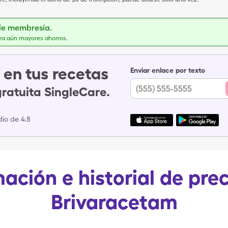
de membresía.
ea aún mayores ahorros.
en tus recetas
Enviar enlace por texto
gratuita SingleCare.
io de 4.8
ación e historial de pre
Brivaracetam