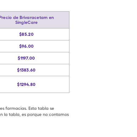
Precio de Brivaracetam en
SingleCare
$85.20
$96.00
$1197.00
$1383.60
$1294.80
les farmacias. Esta tabla se
en la tabla, es porque no contamos