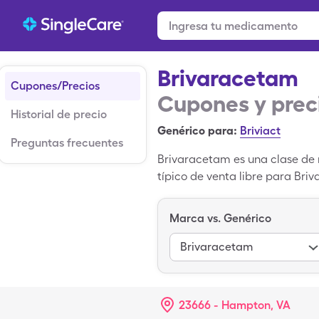
Brivaracetam
Cupones/Precios
Cupones y prec
Historial de precio
Genérico para:
Briviact
Preguntas frecuentes
Brivaracetam es una clase de 
típico de venta libre para Bri
100mg tabletas con cupón de S
marca de Brivaracetam.
Marca vs. Genérico
Brivaracetam
23666 - Hampton, VA