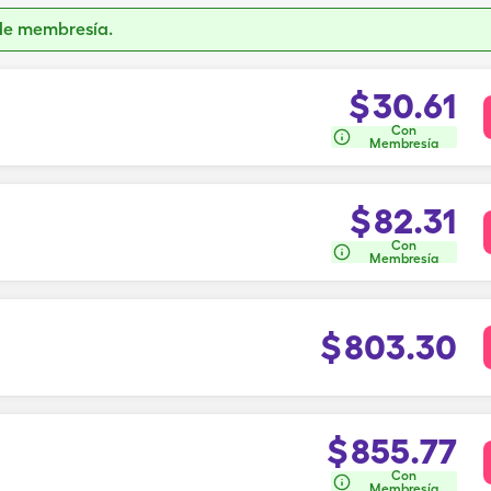
de membresía.
$
30.61
Con
Membresía
$
82.31
Con
Membresía
$
803.30
$
855.77
Con
Membresía