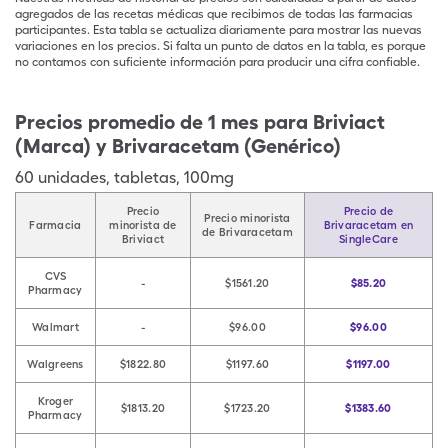
agregados de las recetas médicas que recibimos de todas las farmacias
participantes. Esta tabla se actualiza diariamente para mostrar las nuevas
variaciones en los precios. Si falta un punto de datos en la tabla, es porque
no contamos con suficiente información para producir una cifra confiable.
Precios promedio de 1 mes para Briviact
(Marca) y Brivaracetam (Genérico)
60
unidades
,
tabletas
,
100mg
Precio
Precio de
Precio minorista
Farmacia
minorista de
Brivaracetam en
de Brivaracetam
Briviact
SingleCare
CVS
-
$1561.20
$85.20
Pharmacy
Walmart
-
$96.00
$96.00
Walgreens
$1822.80
$1197.60
$1197.00
Kroger
$1813.20
$1723.20
$1383.60
Pharmacy