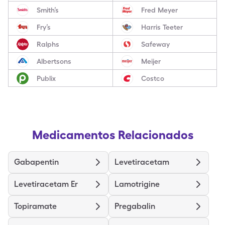
Smith’s
Fred Meyer
Fry’s
Harris Teeter
Ralphs
Safeway
Albertsons
Meijer
Publix
Costco
Medicamentos Relacionados
Gabapentin
Levetiracetam
Levetiracetam Er
Lamotrigine
Topiramate
Pregabalin