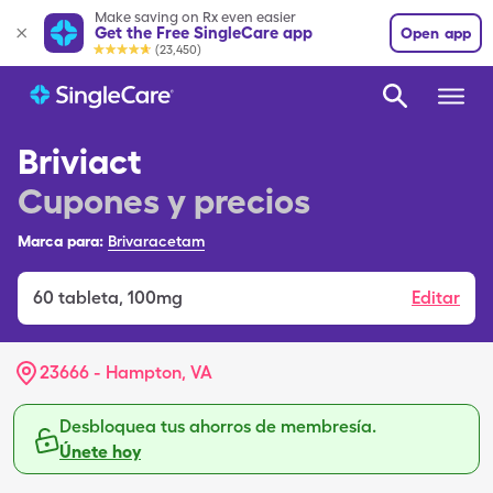
Make saving on Rx even easier
Get the Free SingleCare app
Open app
(23,450)
Briviact
Cupones y precios
Marca para:
Brivaracetam
60
tableta
,
100mg
Editar
23666 - Hampton, VA
Desbloquea tus ahorros de membresía.
Únete hoy