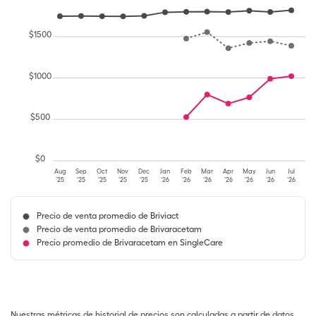
$
1500
$
1000
$
500
$
0
Aug
Sep
Oct
Nov
Dec
Jan
Feb
Mar
Apr
May
Jun
Jul
'25
'25
'25
'25
'25
'26
'26
'26
'26
'26
'26
'26
Precio de venta promedio de Briviact
Precio de venta promedio de Brivaracetam
Precio promedio de Brivaracetam en SingleCare
Nuestras métricas de historial de precios son calculadas a partir de datos