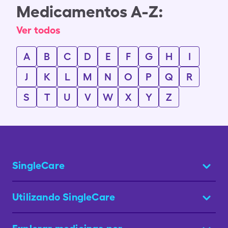
Medicamentos A-Z:
Ver todos
A
B
C
D
E
F
G
H
I
J
K
L
M
N
O
P
Q
R
S
T
U
V
W
X
Y
Z
SingleCare
Utilizando SingleCare