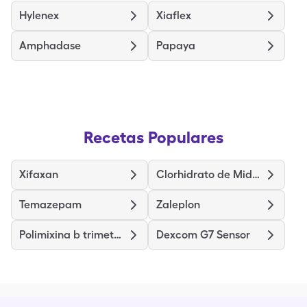
Hylenex
Xiaflex
Amphadase
Papaya
Recetas Populares
Xifaxan
Clorhidrato de Midodrina
Temazepam
Zaleplon
Polimixina b trimetoprima
Dexcom G7 Sensor