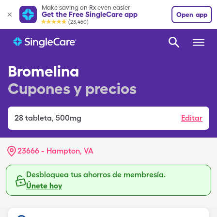
Make saving on Rx even easier
Get the Free SingleCare app
Open app
(23,450)
Bromelina
Cupones y precios
28
tableta
,
500mg
Editar
23666 - Hampton, VA
Desbloquea tus ahorros de membresía.
Únete hoy