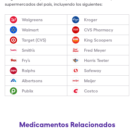
supermercados del país, incluyendo los siguientes:
Walgreens
Kroger
Walmart
CVS Pharmacy
Target (CVS)
King Scoopers
Smith’s
Fred Meyer
Fry’s
Harris Teeter
Ralphs
Safeway
Albertsons
Meijer
Publix
Costco
Medicamentos Relacionados