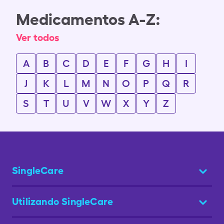
Medicamentos A-Z:
Ver todos
A
B
C
D
E
F
G
H
I
J
K
L
M
N
O
P
Q
R
S
T
U
V
W
X
Y
Z
SingleCare
Utilizando SingleCare