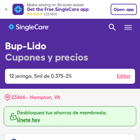
Make saving on Rx even easier
Get the Free SingleCare app
Open app
(23,450)
Bup-Lido
Cupones y precios
12
jeringa
,
5ml de 0.375-2%
Editar
23666 - Hampton, VA
Desbloquea tus ahorros de membresía.
Únete hoy