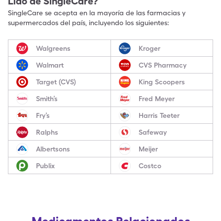
Lido
de SingleCare?
SingleCare se acepta en la mayoría de las farmacias y
supermercados del país, incluyendo los siguientes:
Walgreens
Kroger
Walmart
CVS Pharmacy
Target (CVS)
King Scoopers
Smith’s
Fred Meyer
Fry’s
Harris Teeter
Ralphs
Safeway
Albertsons
Meijer
Publix
Costco