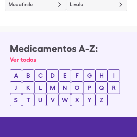
Modafinilo
Livalo
Medicamentos A-Z:
Ver todos
A
B
C
D
E
F
G
H
I
J
K
L
M
N
O
P
Q
R
S
T
U
V
W
X
Y
Z