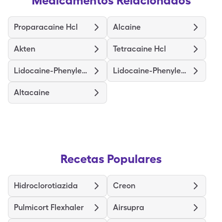
Medicamentos Relacionados
Proparacaine Hcl
Alcaine
Akten
Tetracaine Hcl
Lidocaine-Phenylephrine-Bss
Lidocaine-Phenylephrine
Altacaine
Recetas Populares
Hidroclorotiazida
Creon
Pulmicort Flexhaler
Airsupra