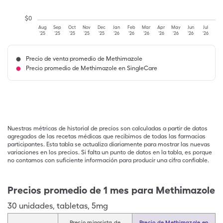
$
0
Aug
Sep
Oct
Nov
Dec
Jan
Feb
Mar
Apr
May
Jun
Jul
'25
'25
'25
'25
'25
'26
'26
'26
'26
'26
'26
'26
Precio de venta promedio de Methimazole
Precio promedio de Methimazole en SingleCare
Nuestras métricas de historial de precios son calculadas a partir de datos
agregados de las recetas médicas que recibimos de todas las farmacias
participantes. Esta tabla se actualiza diariamente para mostrar las nuevas
variaciones en los precios. Si falta un punto de datos en la tabla, es porque
no contamos con suficiente información para producir una cifra confiable.
Precios promedio de 1 mes para Methimazole
30
unidades
,
tabletas
,
5mg
Precio minorista de
Precio de Methimazole en