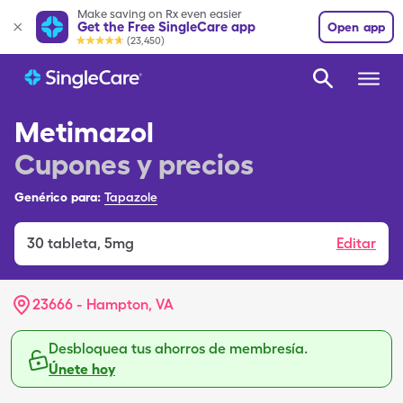
Make saving on Rx even easier
Get the Free SingleCare app
Open app
(23,450)
Metimazol
Cupones y precios
Genérico para:
Tapazole
30
tableta
,
5mg
Editar
23666 - Hampton, VA
Desbloquea tus ahorros de membresía.
Únete hoy