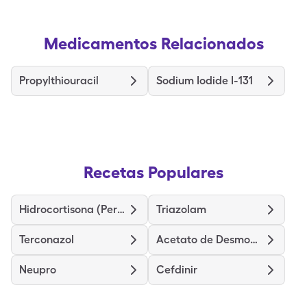
Medicamentos Relacionados
Propylthiouracil
Sodium Iodide I-131
Recetas Populares
Hidrocortisona (Perianal)
Triazolam
Terconazol
Acetato de Desmopresina
Neupro
Cefdinir