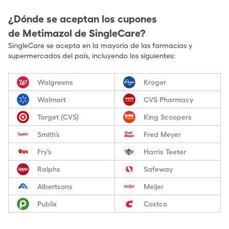
¿Dónde se aceptan los cupones
de
Metimazol
de SingleCare?
SingleCare se acepta en la mayoría de las farmacias y
supermercados del país, incluyendo los siguientes:
Walgreens
Kroger
Walmart
CVS Pharmacy
Target (CVS)
King Scoopers
Smith’s
Fred Meyer
Fry’s
Harris Teeter
Ralphs
Safeway
Albertsons
Meijer
Publix
Costco