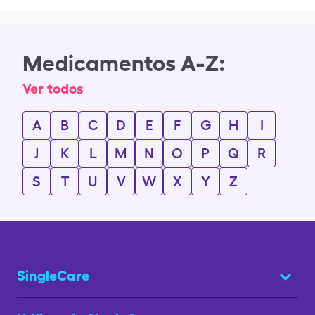
Medicamentos A-Z:
Ver todos
A
B
C
D
E
F
G
H
I
J
K
L
M
N
O
P
Q
R
S
T
U
V
W
X
Y
Z
SingleCare