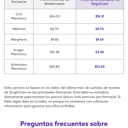
Farmacia
Methimazole
SingleCare
CVS
$24.03
$15.21
Pharmacy
Walmart
$5.70
$5.70
Walgreens
$9.60
$9.60
Kroger
$14.38
$4.58
Pharmacy
Albertsons
$25.80
$13.20
Pharmacy
Estos precios se basan en los datos del último mes de surtidos de recetas
de SingleCare en las principales farmacias. Esta tabla se actualiza
diariamente para mostrar los precios típicos más precisos por farmacia. Si
falta algún dato en la tabla, es porque no contamos con suficiente
información para generar una cifra confiable.
Preguntas frecuentes sobre