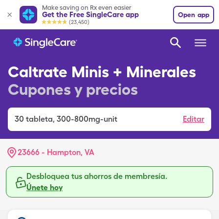
Make saving on Rx even easier
Get the Free SingleCare app
Open app
(23,450)
Caltrate Minis + Minerales
Cupones y precios
30
tableta
,
300-800mg-unit
Editar
23666 - Hampton, VA
Desbloquea tus ahorros de membresía.
Únete hoy