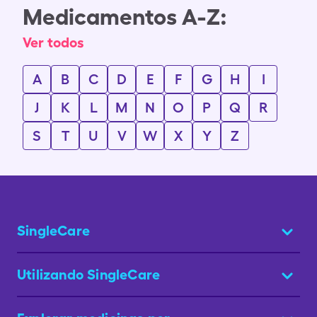
Medicamentos A-Z:
Ver todos
A
B
C
D
E
F
G
H
I
J
K
L
M
N
O
P
Q
R
S
T
U
V
W
X
Y
Z
SingleCare
Utilizando SingleCare