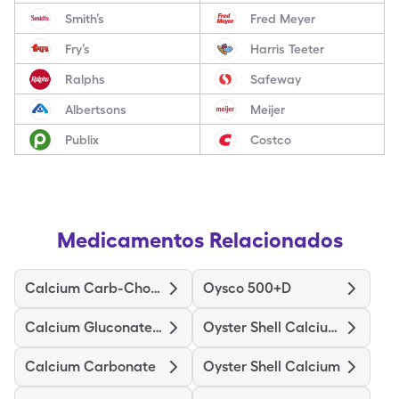
Smith’s
Fred Meyer
Fry’s
Harris Teeter
Ralphs
Safeway
Albertsons
Meijer
Publix
Costco
Medicamentos Relacionados
Calcium Carb-Cholecalciferol
Oysco 500+D
Calcium Gluconate-Nacl
Oyster Shell Calcium W/D
Calcium Carbonate
Oyster Shell Calcium