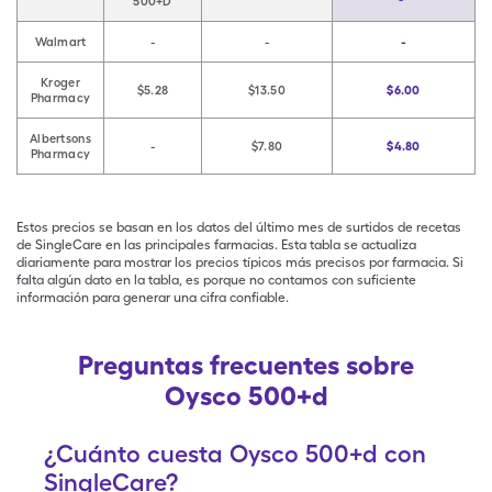
500+D
Walmart
-
-
-
Kroger
$5.28
$13.50
$6.00
Pharmacy
Albertsons
-
$7.80
$4.80
Pharmacy
Estos precios se basan en los datos del último mes de surtidos de recetas
de SingleCare en las principales farmacias. Esta tabla se actualiza
diariamente para mostrar los precios típicos más precisos por farmacia. Si
falta algún dato en la tabla, es porque no contamos con suficiente
información para generar una cifra confiable.
Preguntas frecuentes sobre
Oysco 500+d
¿Cuánto cuesta Oysco 500+d con
SingleCare?