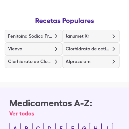
Recetas Populares
Fenitoína Sódica Prolongada
Janumet Xr
Vienva
Clorhidrato de cetirizina
Clorhidrato de Clomipramina
Alprazolam
Medicamentos A-Z:
Ver todos
A
B
C
D
E
F
G
H
I