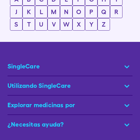
J
K
L
M
N
O
P
Q
R
S
T
U
V
W
X
Y
Z
SingleCare
Utilizando SingleCare
Explorar medicinas por
¿Necesitas ayuda?