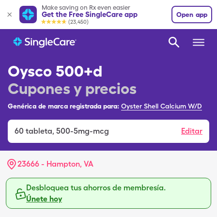
Make saving on Rx even easier
Get the Free SingleCare app
Open app
(23,450)
Oysco 500+d
Cupones y precios
Genérica de marca registrada para:
Oyster Shell Calcium W/D
60
tableta
,
500-5mg-mcg
Editar
23666 - Hampton, VA
Desbloquea tus ahorros de membresía.
Únete hoy