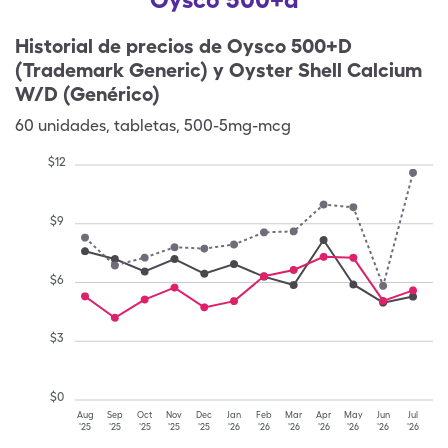
Historial de precios de
Oysco 500+D
(Trademark Generic) y Oyster Shell Calcium
W/D (Genérico)
60
unidades
,
tabletas
,
500-5mg-mcg
$
12
$
9
$
6
$
3
$
0
Aug
Sep
Oct
Nov
Dec
Jan
Feb
Mar
Apr
May
Jun
Jul
'25
'25
'25
'25
'25
'26
'26
'26
'26
'26
'26
'26