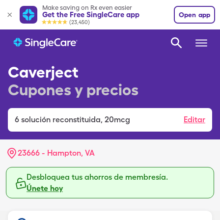
Make saving on Rx even easier
Get the Free SingleCare app
Open app
(23,450)
Caverject
Cupones y precios
6
solución reconstituida
,
20mcg
Editar
23666 - Hampton, VA
Desbloquea tus ahorros de membresía.
Únete hoy