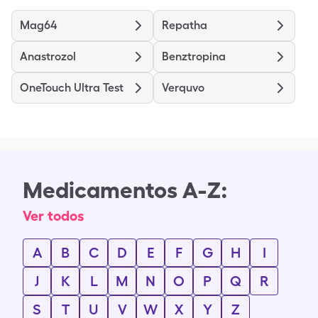
Mag64
Repatha
Anastrozol
Benztropina
OneTouch Ultra Test
Verquvo
Medicamentos A-Z:
Ver todos
A
B
C
D
E
F
G
H
I
J
K
L
M
N
O
P
Q
R
S
T
U
V
W
X
Y
Z