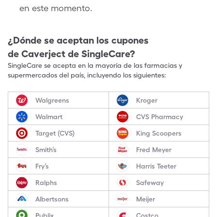
en este momento.
¿Dónde se aceptan los cupones
de
Caverject
de SingleCare?
SingleCare se acepta en la mayoría de las farmacias y
supermercados del país, incluyendo los siguientes:
Walgreens
Kroger
Walmart
CVS Pharmacy
Target (CVS)
King Scoopers
Smith’s
Fred Meyer
Fry’s
Harris Teeter
Ralphs
Safeway
Albertsons
Meijer
Publix
Costco