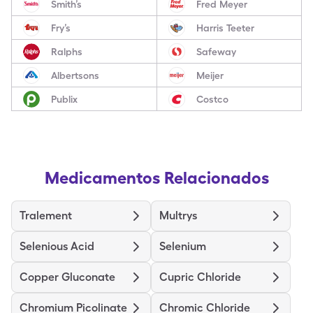
Smith’s
Fred Meyer
Fry’s
Harris Teeter
Ralphs
Safeway
Albertsons
Meijer
Publix
Costco
Medicamentos Relacionados
Tralement
Multrys
Selenious Acid
Selenium
Copper Gluconate
Cupric Chloride
Chromium Picolinate
Chromic Chloride