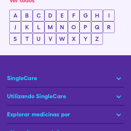
Ver todos
A
B
C
D
E
F
G
H
I
J
K
L
M
N
O
P
Q
R
S
T
U
V
W
X
Y
Z
SingleCare
Utilizando SingleCare
Explorar medicinas por