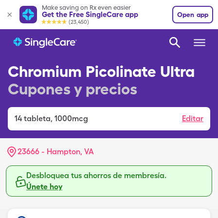
Make saving on Rx even easier
Get the Free SingleCare app
Open app
(23,450)
Chromium Picolinate Ultra
Cupones y precios
14
tableta
,
1000mcg
Editar
23666 - Hampton, VA
Desbloquea tus ahorros de membresía.
Únete hoy