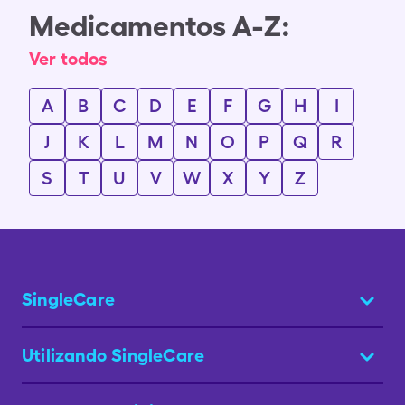
Medicamentos A-Z:
Ver todos
A
B
C
D
E
F
G
H
I
J
K
L
M
N
O
P
Q
R
S
T
U
V
W
X
Y
Z
SingleCare
Utilizando SingleCare