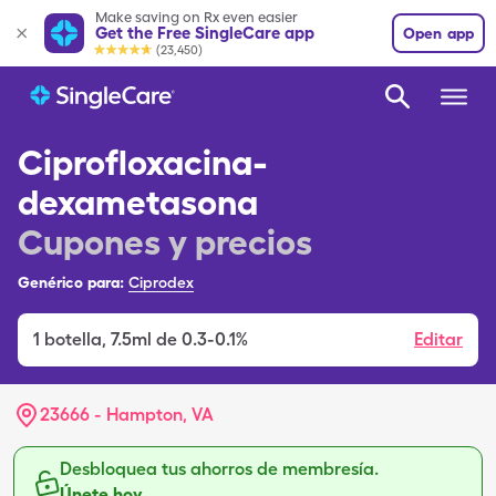
Make saving on Rx even easier
Get the Free SingleCare app
Open app
(23,450)
Ciprofloxacina-
dexametasona
Cupones y precios
Genérico para:
Ciprodex
1
botella
,
7.5ml de 0.3-0.1%
Editar
23666 - Hampton, VA
Desbloquea tus ahorros de membresía.
Únete hoy