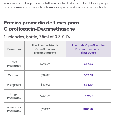
variaciones en los precios. Si falta un punto de datos en la tabla, es porque
no contamos con suficiente información para producir una cifra confiable.
Precios promedio de 1 mes para
Ciprofloxacin-Dexamethasone
1
unidades
,
bottle
,
7.5ml of 0.3-0.1%
Precio minorista de
Precio de Ciprofloxacin-
Farmacia
Ciprofloxacin-
Dexamethasone en
Dexamethasone
SingleCare
CVS
$210.97
$47.86
Pharmacy
Walmart
$94.87
$62.33
Walgreens
$83.92
$74.10
Kroger
$268.73
$139.95
Pharmacy
Albertsons
$118.97
$108.87
Pharmacy