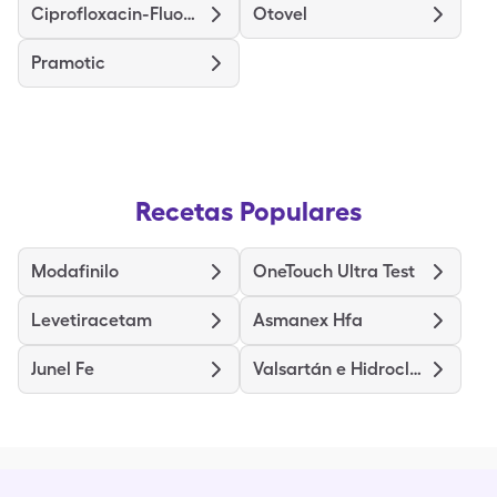
Ciprofloxacin-Fluocinolone Pf
Otovel
Pramotic
Recetas Populares
Modafinilo
OneTouch Ultra Test
Levetiracetam
Asmanex Hfa
Junel Fe
Valsartán e Hidroclorotiazida (Compuesto)