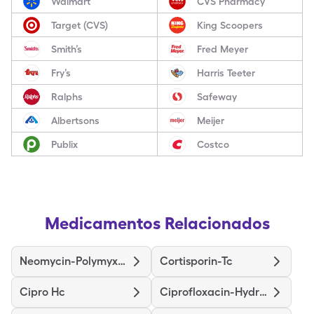
Walmart
CVS Pharmacy
Target (CVS)
King Scoopers
Smith’s
Fred Meyer
Fry’s
Harris Teeter
Ralphs
Safeway
Albertsons
Meijer
Publix
Costco
Medicamentos Relacionados
Neomycin-Polymyxin-Hc
Cortisporin-Tc
Cipro Hc
Ciprofloxacin-Hydrocortisone