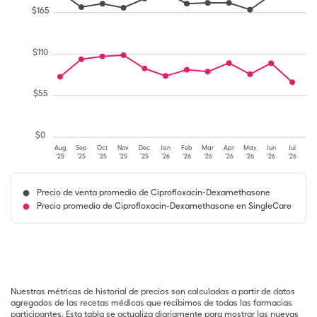
$
165
$
110
$
55
$
0
Aug
Sep
Oct
Nov
Dec
Jan
Feb
Mar
Apr
May
Jun
Jul
'25
'25
'25
'25
'25
'26
'26
'26
'26
'26
'26
'26
Precio de venta promedio de Ciprofloxacin-Dexamethasone
Precio promedio de Ciprofloxacin-Dexamethasone en SingleCare
Nuestras métricas de historial de precios son calculadas a partir de datos
agregados de las recetas médicas que recibimos de todas las farmacias
participantes. Esta tabla se actualiza diariamente para mostrar las nuevas