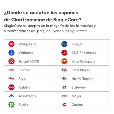
¿Dónde se aceptan los cupones
de
Claritromicina
de SingleCare?
SingleCare se acepta en la mayoría de las farmacias y
supermercados del país, incluyendo los siguientes:
Walgreens
Kroger
Walmart
CVS Pharmacy
Target (CVS)
King Scoopers
Smith’s
Fred Meyer
Fry’s
Harris Teeter
Ralphs
Safeway
Albertsons
Meijer
Publix
Costco