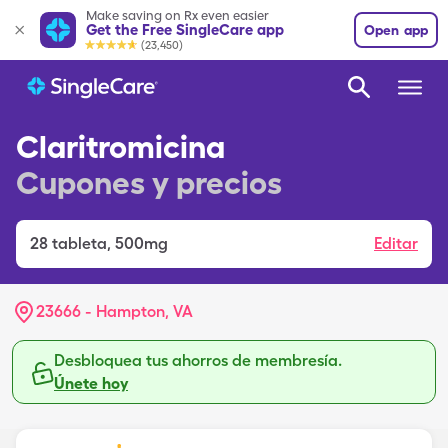
Make saving on Rx even easier
Get the Free SingleCare app
Open app
(23,450)
Claritromicina
Cupones y precios
28
tableta
,
500mg
Editar
23666 - Hampton, VA
Desbloquea tus ahorros de membresía.
Únete hoy