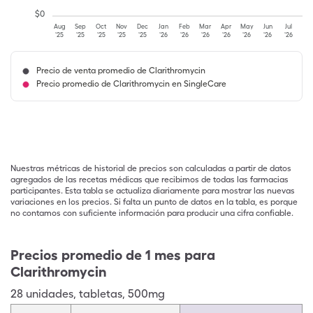
$
0
Aug
Sep
Oct
Nov
Dec
Jan
Feb
Mar
Apr
May
Jun
Jul
'25
'25
'25
'25
'25
'26
'26
'26
'26
'26
'26
'26
Precio de venta promedio de Clarithromycin
Precio promedio de Clarithromycin en SingleCare
Nuestras métricas de historial de precios son calculadas a partir de datos
agregados de las recetas médicas que recibimos de todas las farmacias
participantes. Esta tabla se actualiza diariamente para mostrar las nuevas
variaciones en los precios. Si falta un punto de datos en la tabla, es porque
no contamos con suficiente información para producir una cifra confiable.
Precios promedio de 1 mes para
Clarithromycin
28
unidades
,
tabletas
,
500mg