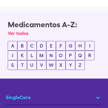
Medicamentos A-Z:
Ver todos
A
B
C
D
E
F
G
H
I
J
K
L
M
N
O
P
Q
R
S
T
U
V
W
X
Y
Z
SingleCare