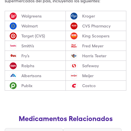
supermercados del país, incluyendo los siguientes:
Walgreens
Kroger
Walmart
CVS Pharmacy
Target (CVS)
King Scoopers
Smith’s
Fred Meyer
Fry’s
Harris Teeter
Ralphs
Safeway
Albertsons
Meijer
Publix
Costco
Medicamentos Relacionados