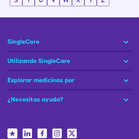
S
T
U
V
W
X
Y
Z
SingleCare
Utilizando SingleCare
Explorar medicinas por
¿Necesitas ayuda?