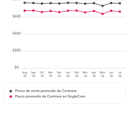
$
600
$
400
$
200
$
0
Aug
Sep
Oct
Nov
Dec
Jan
Feb
Mar
Apr
May
Jun
Jul
'25
'25
'25
'25
'25
'26
'26
'26
'26
'26
'26
'26
Precio de venta promedio de Contrave
Precio promedio de Contrave en SingleCare