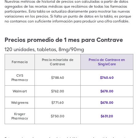
Nuestras métricas de historial de precios son calculadas a partir de datos
agregados de las recetas médicas que recibimos de todas las farmacias
participantes. Esta tabla se actualiza diariamente para mostrar las nuevas
variaciones en los precios. Si falta un punto de datos en la tabla, es porque
no contamos con suficiente información para producir una cifra confiable.
Precios promedio de 1 mes para Contrave
120
unidades
,
tabletas
,
8mg/90mg
Precio minorista de
Precio de Contrave en
Farmacia
Contrave
SingleCare
CVS
$788.40
$740.40
Pharmacy
Walmart
$762.00
$678.00
Walgreens
$771.60
$678.00
Kroger
$750.00
$631.20
Pharmacy