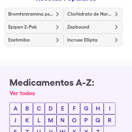
Bromfeniramina pseudoefedrina dextrometorfano
Clorhidrato de Naratriptán
Epipen 2-Pak
Zepbound
Ezetimiba
Incruse Ellipta
Medicamentos A-Z:
Ver todos
A
B
C
D
E
F
G
H
I
J
K
L
M
N
O
P
Q
R