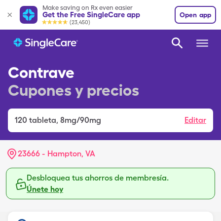
Make saving on Rx even easier
Get the Free SingleCare app
Open app
(23,450)
Contrave
Cupones y precios
120
tableta
,
8mg/90mg
Editar
23666 - Hampton, VA
Desbloquea tus ahorros de membresía.
Únete hoy