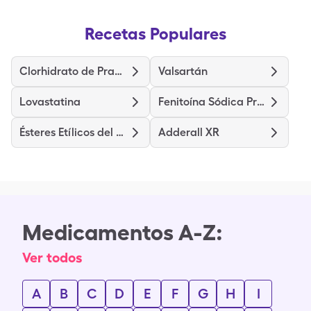
Recetas Populares
Clorhidrato de Prasugrel
Valsartán
Lovastatina
Fenitoína Sódica Prolongada
Ésteres Etílicos del Ácido Omega 3
Adderall XR
Medicamentos A-Z:
Ver todos
A
B
C
D
E
F
G
H
I