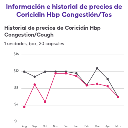
Información e historial de precios de
Coricidin Hbp Congestión/Tos
Historial de precios de
Coricidin Hbp
Congestion/Cough
1
unidades
,
box
,
20 capsules
$
16
$
12
$
8
$
4
$
0
Aug
Sep
Oct
Nov
Dec
Jan
Feb
Mar
Apr
May