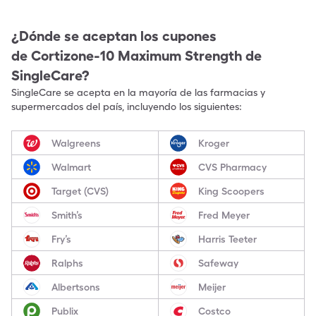
¿Dónde se aceptan los cupones
de
Cortizone-10 Maximum Strength
de
SingleCare?
SingleCare se acepta en la mayoría de las farmacias y
supermercados del país, incluyendo los siguientes:
Walgreens
Kroger
Walmart
CVS Pharmacy
Target (CVS)
King Scoopers
Smith’s
Fred Meyer
Fry’s
Harris Teeter
Ralphs
Safeway
Albertsons
Meijer
Publix
Costco