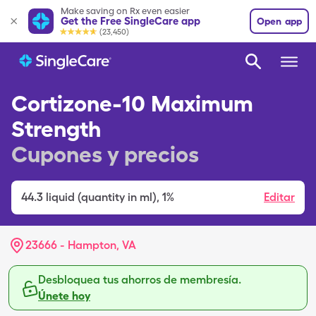
Make saving on Rx even easier
Get the Free SingleCare app
Open app
(23,450)
Cortizone-10 Maximum
Strength
Cupones y precios
44.3
liquid (quantity in ml)
,
1%
Editar
23666 - Hampton, VA
Desbloquea tus ahorros de membresía.
Únete hoy