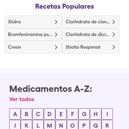
Recetas Populares
Xiidra
Clorhidrato de clonidina
Bromfeniramina pseudoefedrina dextrometorfano
Clorhidrato de diciclomina
Creon
Stiolto Respimat
Medicamentos A-Z:
Ver todos
A
B
C
D
E
F
G
H
I
J
K
L
M
N
O
P
Q
R