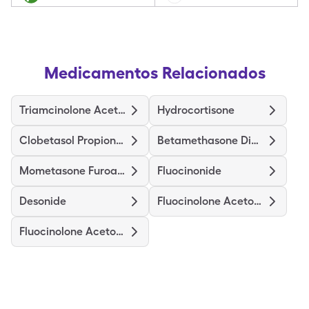
Medicamentos Relacionados
Triamcinolone Acetonide
Hydrocortisone
Clobetasol Propionate
Betamethasone Dipropionate
Mometasone Furoate
Fluocinonide
Desonide
Fluocinolone Acetonide Body
Fluocinolone Acetonide Scalp