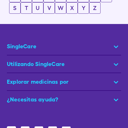
S
T
U
V
W
X
Y
Z
SingleCare
Utilizando SingleCare
Explorar medicinas por
¿Necesitas ayuda?