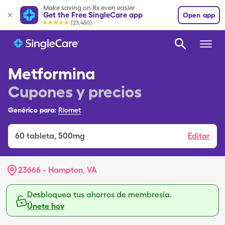
Make saving on Rx even easier
Get the Free SingleCare app
Open app
(23,450)
Metformina
Cupones y precios
Genérico para:
Riomet
60
tableta
,
500mg
Editar
23666 - Hampton, VA
Desbloquea tus ahorros de membresía.
Únete hoy