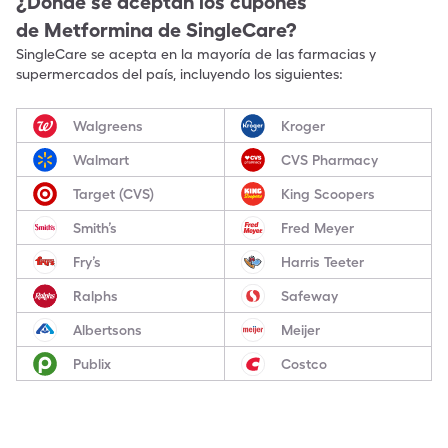
¿Dónde se aceptan los cupones
de
Metformina
de SingleCare?
SingleCare se acepta en la mayoría de las farmacias y
supermercados del país, incluyendo los siguientes:
Walgreens
Kroger
Walmart
CVS Pharmacy
Target (CVS)
King Scoopers
Smith’s
Fred Meyer
Fry’s
Harris Teeter
Ralphs
Safeway
Albertsons
Meijer
Publix
Costco