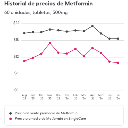
Historial de precios de
Metformin
60
unidades
,
tabletas
,
500mg
$
24
$
18
$
12
$
6
$
0
Aug
Sep
Oct
Nov
Dec
Jan
Feb
Mar
Apr
May
Jun
Jul
'25
'25
'25
'25
'25
'26
'26
'26
'26
'26
'26
'26
Precio de venta promedio de Metformin
Precio promedio de Metformin en SingleCare