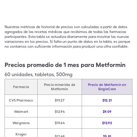
Nuestras métricas de historial de precios son calculadas a partir de datos
agregados de las recetas médicas que recibimos de todas las farmacias
participantes. Esta tabla se actualiza diariamente para mostrar las nuevas
variaciones en los precios. Si falta un punto de datos en la tabla, es porque
no contamos con suficiente información para producir una cifra confiable.
Precios promedio de 1 mes para Metformin
60
unidades
,
tabletas
,
500mg
Precio minorista de
Precio de Metformin en
Farmacia
Metformin
SingleCare
CVS Pharmacy
$19.27
$12.21
Walmart
$12.94
$9.09
Walgreens
$19.64
$12.92
Kroger
$17.49
$5.81