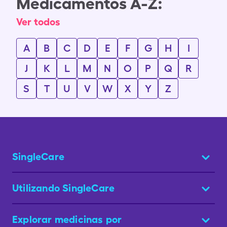
Medicamentos A-Z:
Ver todos
A
B
C
D
E
F
G
H
I
J
K
L
M
N
O
P
Q
R
S
T
U
V
W
X
Y
Z
SingleCare
Utilizando SingleCare
Explorar medicinas por