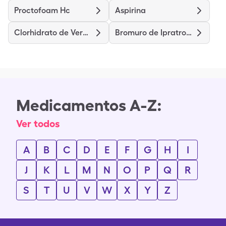
Proctofoam Hc
Aspirina
Clorhidrato de Verapamilo de Liberación Prolongada
Bromuro de Ipratropio
Medicamentos A-Z:
Ver todos
A
B
C
D
E
F
G
H
I
J
K
L
M
N
O
P
Q
R
S
T
U
V
W
X
Y
Z