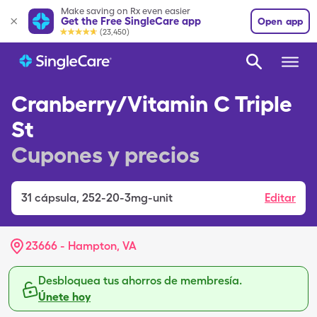
Make saving on Rx even easier
Get the Free SingleCare app
Open app
(23,450)
Cranberry/Vitamin C Triple
St
Cupones y precios
31
cápsula
,
252-20-3mg-unit
Editar
23666 - Hampton, VA
Desbloquea tus ahorros de membresía.
Únete hoy