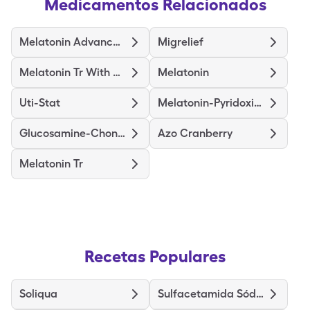
Medicamentos Relacionados
Melatonin Advanced Sleep
Migrelief
Melatonin Tr With Vitamin B6
Melatonin
Uti-Stat
Melatonin-Pyridoxine
Glucosamine-Chondroitin Ds
Azo Cranberry
Melatonin Tr
Recetas Populares
Soliqua
Sulfacetamida Sódica y Azufre