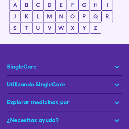
A
B
C
D
E
F
G
H
I
J
K
L
M
N
O
P
Q
R
S
T
U
V
W
X
Y
Z
SingleCare
Utilizando SingleCare
Explorar medicinas por
¿Necesitas ayuda?