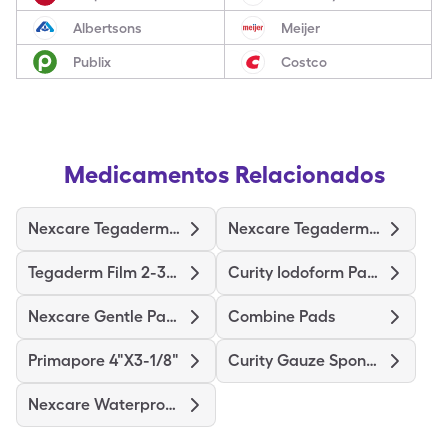
Albertsons
Meijer
Publix
Costco
Medicamentos Relacionados
Nexcare Tegaderm 2-3/8"X2-3/4"
Nexcare Tegaderm 4"X4-3/4"
Tegaderm Film 2-3/8"X2-3/4"
Curity Iodoform Packing Strip
Nexcare Gentle Paper 1"X10yd
Combine Pads
Primapore 4"X3-1/8"
Curity Gauze Sponge
Nexcare Waterproof Premium Pad