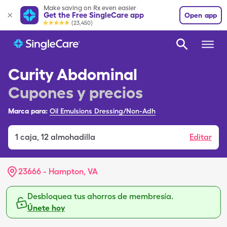
Make saving on Rx even easier
Get the Free SingleCare app
Open app
(23,450)
Curity Abdominal
Cupones y precios
Marca para:
Oil Emulsions Dressing/Non-Adh
1
caja
,
12 almohadilla
Editar
23666 - Hampton, VA
Desbloquea tus ahorros de membresía.
Únete hoy