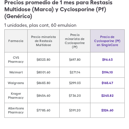
Precios promedio de 1 mes para Restasis
Multidose (Marca) y Cyclosporine (Pf)
(Genérico)
1
unidades
,
plas cont
,
60 emulsion
Precio
Precio minorista
Precio de
minorista de
Farmacia
de Restasis
Cyclosporine (Pf)
Cyclosporine
Multidose
en SingleCare
(Pf)
CVS
$8323.80
$697.80
$96.43
Pharmacy
Walmart
$8001.60
$271.14
$194.10
Walgreens
$8683.80
$299.03
$165.47
Kroger
$8454.60
$736.20
$245.82
Pharmacy
Albertsons
$7785.60
$391.20
$324.60
Pharmacy