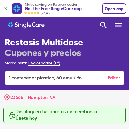
Make saving on Rx even easier
Get the Free SingleCare app
Open app
(23,450)
Restasis Multidose
Cupones y precios
Marca para:
Cyclosporine (Pf)
1
contenedor plástico
,
60 emulsión
Editar
23666 - Hampton, VA
Desbloquea tus ahorros de membresía.
Únete hoy