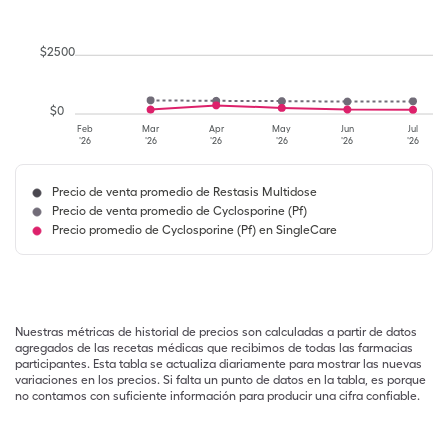
$
2500
$
0
Feb
Mar
Apr
May
Jun
Jul
'26
'26
'26
'26
'26
'26
Precio de venta promedio de Restasis Multidose
Precio de venta promedio de Cyclosporine (Pf)
Precio promedio de Cyclosporine (Pf) en SingleCare
Nuestras métricas de historial de precios son calculadas a partir de datos
agregados de las recetas médicas que recibimos de todas las farmacias
participantes. Esta tabla se actualiza diariamente para mostrar las nuevas
variaciones en los precios. Si falta un punto de datos en la tabla, es porque
no contamos con suficiente información para producir una cifra confiable.