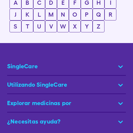
A
B
C
D
E
F
G
H
I
J
K
L
M
N
O
P
Q
R
S
T
U
V
W
X
Y
Z
SingleCare
Utilizando SingleCare
Explorar medicinas por
¿Necesitas ayuda?