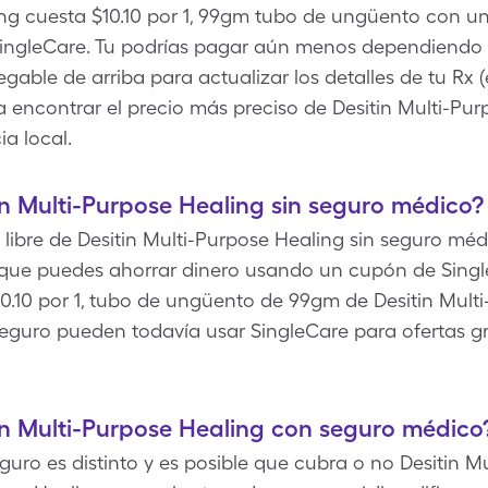
ing cuesta $10.10 por 1, 99gm tubo de ungüento con u
ingleCare. Tu podrías pagar aún menos dependiendo de
able de arriba para actualizar los detalles de tu Rx (
a encontrar el precio más preciso de Desitin Multi-Pu
a local.
n Multi-Purpose Healing sin seguro médico?
libre de Desitin Multi-Purpose Healing sin seguro médic
e puedes ahorrar dinero usando un cupón de SingleC
0.10 por 1, tubo de ungüento de 99gm de Desitin Multi
eguro pueden todavía usar SingleCare para ofertas gra
n Multi-Purpose Healing con seguro médico
uro es distinto y es posible que cubra o no Desitin Mu