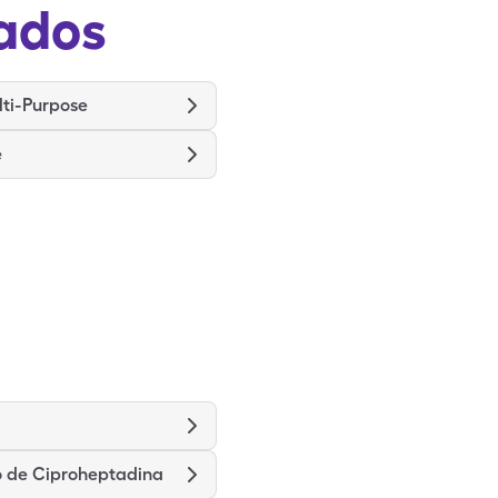
ados
ti-Purpose
e
o de Ciproheptadina