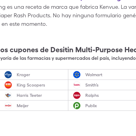
ing es una receta de marca que fabrica Kenvue. La var
iaper Rash Products. No hay ninguna formulario genéri
e en este momento.
los cupones de
Desitin Multi-Purpose He
oría de las farmacias y supermercados del país, incluyendo 
Kroger
Walmart
King Scoopers
Smith’s
Harris Teeter
Ralphs
Meijer
Publix