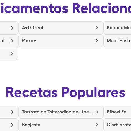
icamentos Relacion
A+D Treat
Balmex Mul
nt
Pinxav
Medi-Past
Recetas Populares
Tartrato de Tolterodina de Liberación Prolongada
Blisovi Fe
Bonjesta
Clorhidrat