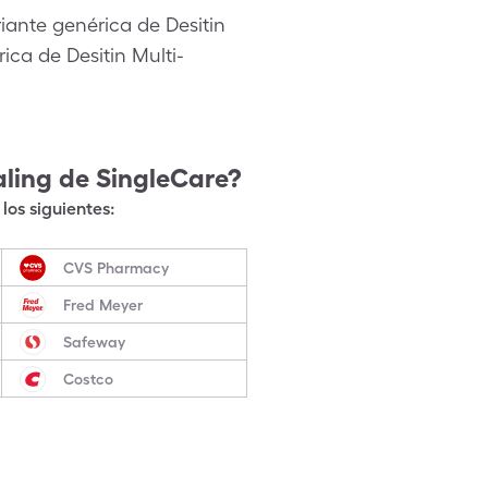
iante genérica de Desitin
ca de Desitin Multi-
aling
de SingleCare?
los siguientes:
CVS Pharmacy
Fred Meyer
Safeway
Costco