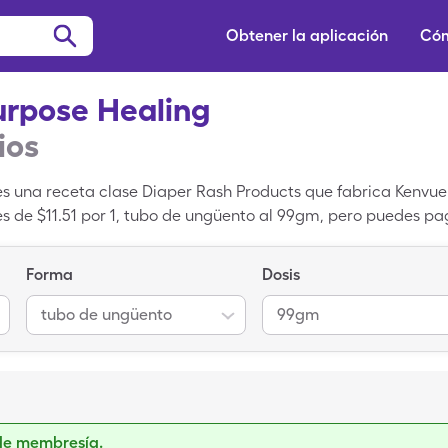
Obtener la aplicación
Cóm
urpose Healing
ios
es una receta clase Diaper Rash Products que fabrica Kenvue. 
es de $11.51 por 1, tubo de ungüento al 99gm, pero puedes pag
ulti-Purpose Healing cuando usas tu un cupón de SingleCare
Forma
Dosis
tubo de ungüento
99gm
de membresía.