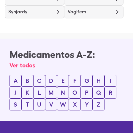
Synjardy
Vagifem
Medicamentos A-Z:
Ver todos
A
B
C
D
E
F
G
H
I
J
K
L
M
N
O
P
Q
R
S
T
U
V
W
X
Y
Z