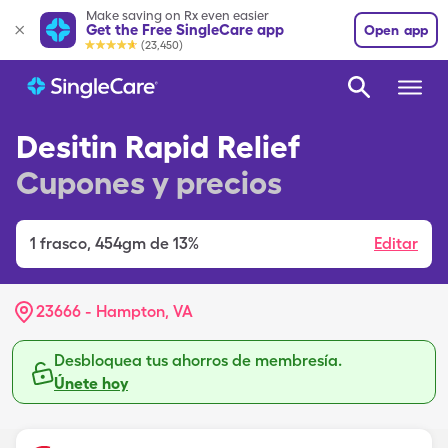
Make saving on Rx even easier
Get the Free SingleCare app
Open app
(23,450)
Desitin Rapid Relief
Cupones y precios
1
frasco
,
454gm de 13%
Editar
23666 - Hampton, VA
Desbloquea tus ahorros de membresía.
Únete hoy