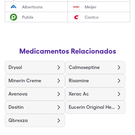
Albertsons
Meijer
Publix
Costco
Medicamentos Relacionados
Drysol
Calmoseptine
Minerin Creme
Risamine
Avenova
Xerac Ac
Desitin
Eucerin Original Healing
Qbrexza