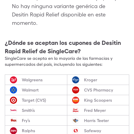
No hay ninguna variante genérica de
Desitin Rapid Relief disponible en este
momento.
¿Dónde se aceptan los cupones de
Desitin
Rapid Relief
de SingleCare?
SingleCare se acepta en la mayoría de las farmacias y
supermercados del país, incluyendo los siguientes:
Walgreens
Kroger
Walmart
CVS Pharmacy
Target (CVS)
King Scoopers
Smith’s
Fred Meyer
Fry’s
Harris Teeter
Ralphs
Safeway