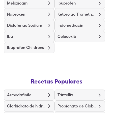
Meloxicam
Ibuprofen
Naproxen
Ketorolac Tromethamine
Diclofenac Sodium
Indomethacin
Ibu
Celecoxib
Ibuprofen Childrens
Recetas Populares
Armodafinilo
Trintellix
Clorhidrato de hidralazina
Propionato de Clobetasol