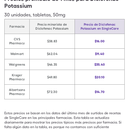
Potassium
30
unidades
,
tabletas
,
50mg
Precio minorista de
Precio de Diclofenac
Farmacia
Diclofenac Potassium
Potassium en SingleCare
CVS
$38.83
$16.00
Pharmacy
Walmart
$62.04
$11.40
Walgreens
$46.35
$35.40
Kroger
$49.80
$20.10
Pharmacy
Albertsons
$72.30
$14.70
Pharmacy
Estos precios se basan en los datos del último mes de surtidos de recetas
de SingleCare en las principales farmacias. Esta tabla se actualiza
diariamente para mostrar los precios típicos más precisos por farmacia. Si
falta algún dato en la tabla, es porque no contamos con suficiente