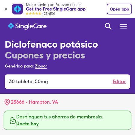
Make saving on Rx even easier
Get the Free SingleCare app
Open app
(23,450)
Diclofenaco potásico
Cupones y precios
Genérico para:
Zipsor
30
tableta
,
50mg
Editar
23666 - Hampton, VA
Desbloquea tus ahorros de membresía.
Únete hoy