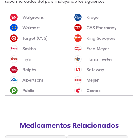
supermercados del país, incluyendo los siguientes:
Walgreens
Kroger
Walmart
CVS Pharmacy
Target (CVS)
King Scoopers
Smith’s
Fred Meyer
Fry’s
Harris Teeter
Ralphs
Safeway
Albertsons
Meijer
Publix
Costco
Medicamentos Relacionados