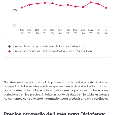
$
15
$
0
Aug
Sep
Oct
Nov
Dec
Jan
Feb
Mar
Apr
May
Jun
Jul
'25
'25
'25
'25
'25
'26
'26
'26
'26
'26
'26
'26
Precio de venta promedio de Diclofenac Potassium
Precio promedio de Diclofenac Potassium en SingleCare
Nuestras métricas de historial de precios son calculadas a partir de datos
agregados de las recetas médicas que recibimos de todas las farmacias
participantes. Esta tabla se actualiza diariamente para mostrar las nuevas
variaciones en los precios. Si falta un punto de datos en la tabla, es porque
no contamos con suficiente información para producir una cifra confiable.
Precios promedio de 1 mes para Diclofenac