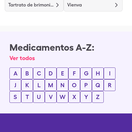
Tartrato de brimonidina
Vienva
Medicamentos A-Z:
Ver todos
A
B
C
D
E
F
G
H
I
J
K
L
M
N
O
P
Q
R
S
T
U
V
W
X
Y
Z