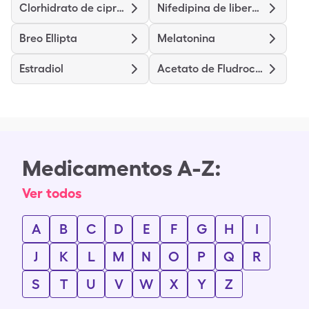
Clorhidrato de ciprofloxacina
Nifedipina de liberación prolongada
Breo Ellipta
Melatonina
Estradiol
Acetato de Fludrocortisona
Medicamentos A-Z:
Ver todos
A
B
C
D
E
F
G
H
I
J
K
L
M
N
O
P
Q
R
S
T
U
V
W
X
Y
Z