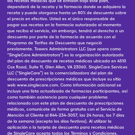
las recetas médicas que se brindan bajo este plan,
dependerá de la receta y la farmacia donde se adquiera la
receta y puede otorgarse hasta un 80% de descuento sobre
el precio en efectivo. Usted es el único responsable de
pagar sus recetas en la farmacia autorizada al momento
que reciba el servicio, sin embargo, tendrá el derecho a un
descuento por parte de la farmacia de acuerdo con el
Programa de Tarifas de Descuento que negoció
previamente. Towers Administrators LLC (que opera como
“SingleCare Administrators”) es la organización autorizada
del plan de descuento de recetas médicas ubicada en 4510
Cox Road, Suite 11, Glen Allen, VA 23060. SingleCare Services
LLC (“SingleCare”) es la comercializadora del plan de
descuento de prescripciones médicas que incluye su sitio
web www.singlecare.com. Como información adicional se
incluye una lista actualizada de farmacias participantes, así
como también asistencia para cualquier problema
relacionado con este plan de descuento de prescripciones
médicas, comunícate de forma gratuita con el Servicio de
Atención al Cliente al 844-234-3057, las 24 horas, los 7 días
de la semana (excepto los días festivos). Al utilizar la
aplicación o la tarjeta de descuento para recetas médicas
de SingleCare acepta todos los Términos y Condiciones,