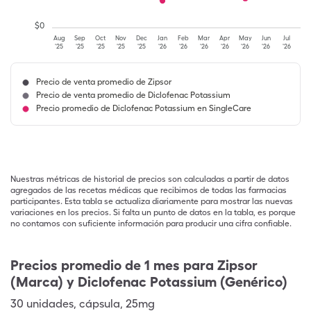
$
0
Aug
Sep
Oct
Nov
Dec
Jan
Feb
Mar
Apr
May
Jun
Jul
'25
'25
'25
'25
'25
'26
'26
'26
'26
'26
'26
'26
Precio de venta promedio de Zipsor
Precio de venta promedio de Diclofenac Potassium
Precio promedio de Diclofenac Potassium en SingleCare
Nuestras métricas de historial de precios son calculadas a partir de datos
agregados de las recetas médicas que recibimos de todas las farmacias
participantes. Esta tabla se actualiza diariamente para mostrar las nuevas
variaciones en los precios. Si falta un punto de datos en la tabla, es porque
no contamos con suficiente información para producir una cifra confiable.
Precios promedio de 1 mes para Zipsor
(Marca) y Diclofenac Potassium (Genérico)
30
unidades
,
cápsula
,
25mg