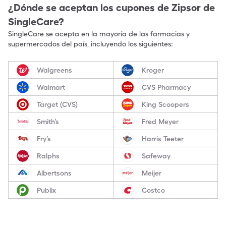
¿Dónde se aceptan los cupones de
Zipsor
de
SingleCare?
SingleCare se acepta en la mayoría de las farmacias y
supermercados del país, incluyendo los siguientes:
Walgreens
Kroger
Walmart
CVS Pharmacy
Target (CVS)
King Scoopers
Smith’s
Fred Meyer
Fry’s
Harris Teeter
Ralphs
Safeway
Albertsons
Meijer
Publix
Costco