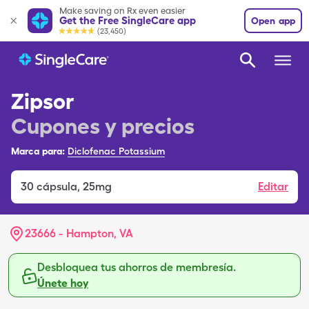
Make saving on Rx even easier
Get the Free SingleCare app
Open app
(23,450)
Zipsor
Cupones y precios
Marca para:
Diclofenac Potassium
30
cápsula
,
25mg
Editar
23666 - Hampton, VA
Desbloquea tus ahorros de membresía.
Únete hoy