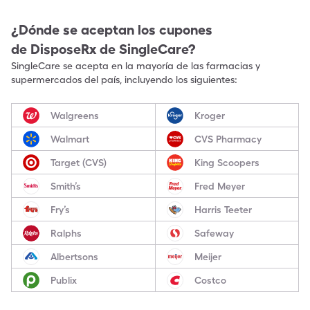
¿Dónde se aceptan los cupones
de
DisposeRx
de SingleCare?
SingleCare se acepta en la mayoría de las farmacias y
supermercados del país, incluyendo los siguientes:
Walgreens
Kroger
Walmart
CVS Pharmacy
Target (CVS)
King Scoopers
Smith’s
Fred Meyer
Fry’s
Harris Teeter
Ralphs
Safeway
Albertsons
Meijer
Publix
Costco