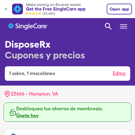
Make saving on Rx even easier
Get the Free SingleCare app
Open app
(23,450)
DisposeRx
Cupones y precios
1
sobre
,
1 misceláneo
Editar
23666 - Hampton, VA
Desbloquea tus ahorros de membresía.
Únete hoy