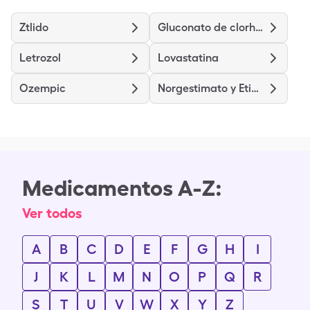
Ztlido
Gluconato de clorhexidina
Letrozol
Lovastatina
Ozempic
Norgestimato y Etinilestradiol
Medicamentos A-Z:
Ver todos
A
B
C
D
E
F
G
H
I
J
K
L
M
N
O
P
Q
R
S
T
U
V
W
X
Y
Z