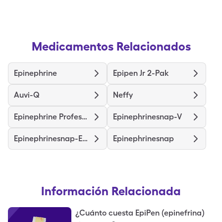
Medicamentos Relacionados
Epinephrine
Epipen Jr 2-Pak
Auvi-Q
Neffy
Epinephrine Professional
Epinephrinesnap-V
Epinephrinesnap-Ems
Epinephrinesnap
Información Relacionada
¿Cuánto cuesta EpiPen (epinefrina)