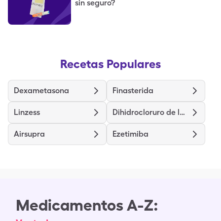
sin seguro?
Recetas Populares
Dexametasona
Finasterida
Linzess
Dihidrocloruro de levocetirizina
Airsupra
Ezetimiba
Medicamentos A-Z: