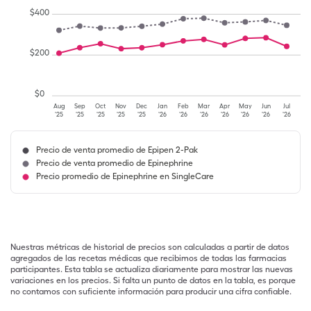
$
400
$
200
$
0
Aug
Sep
Oct
Nov
Dec
Jan
Feb
Mar
Apr
May
Jun
Jul
'25
'25
'25
'25
'25
'26
'26
'26
'26
'26
'26
'26
Precio de venta promedio de Epipen 2-Pak
Precio de venta promedio de Epinephrine
Precio promedio de Epinephrine en SingleCare
Nuestras métricas de historial de precios son calculadas a partir de datos
agregados de las recetas médicas que recibimos de todas las farmacias
participantes. Esta tabla se actualiza diariamente para mostrar las nuevas
variaciones en los precios. Si falta un punto de datos en la tabla, es porque
no contamos con suficiente información para producir una cifra confiable.