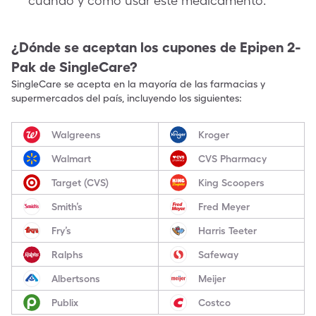
cuándo y cómo usar este medicamento.
¿Dónde se aceptan los cupones de
Epipen 2-
Pak
de SingleCare?
SingleCare se acepta en la mayoría de las farmacias y
supermercados del país, incluyendo los siguientes:
Walgreens
Kroger
Walmart
CVS Pharmacy
Target (CVS)
King Scoopers
Smith’s
Fred Meyer
Fry’s
Harris Teeter
Ralphs
Safeway
Albertsons
Meijer
Publix
Costco