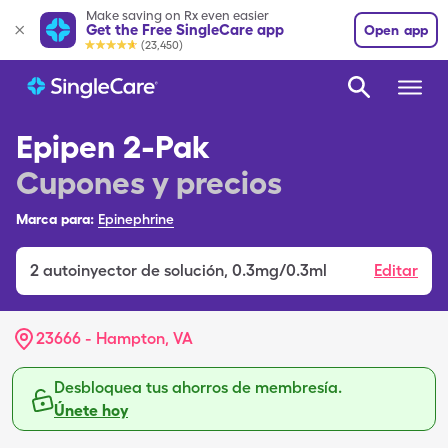
Make saving on Rx even easier
Get the Free SingleCare app
Open app
(23,450)
Epipen 2-Pak
Cupones y precios
Marca para:
Epinephrine
2
autoinyector de solución
,
0.3mg/0.3ml
Editar
23666 - Hampton, VA
Desbloquea tus ahorros de membresía.
Únete hoy