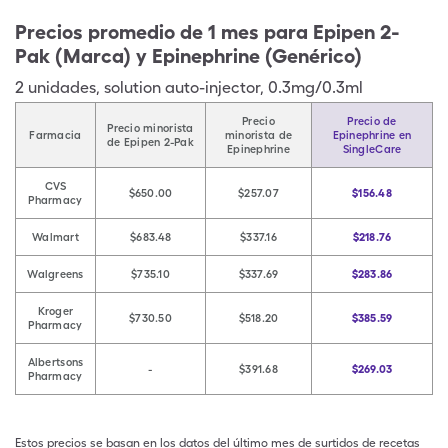
Precios promedio de 1 mes para Epipen 2-
Pak (Marca) y Epinephrine (Genérico)
2
unidades
,
solution auto-injector
,
0.3mg/0.3ml
Precio
Precio de
Precio minorista
Farmacia
minorista de
Epinephrine en
de Epipen 2-Pak
Epinephrine
SingleCare
CVS
$650.00
$257.07
$156.48
Pharmacy
Walmart
$683.48
$337.16
$218.76
Walgreens
$735.10
$337.69
$283.86
Kroger
$730.50
$518.20
$385.59
Pharmacy
Albertsons
-
$391.68
$269.03
Pharmacy
Estos precios se basan en los datos del último mes de surtidos de recetas