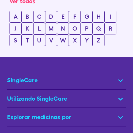
Ver todos
A
B
C
D
E
F
G
H
I
J
K
L
M
N
O
P
Q
R
S
T
U
V
W
X
Y
Z
SingleCare
Utilizando SingleCare
Explorar medicinas por