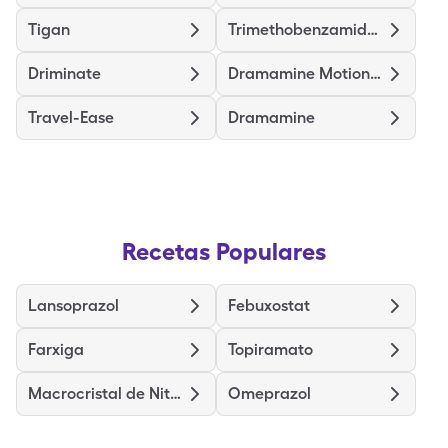
Tigan
Trimethobenzamide Hcl
Driminate
Dramamine Motion Sickness Kids
Travel-Ease
Dramamine
Recetas Populares
Lansoprazol
Febuxostat
Farxiga
Topiramato
Macrocristal de Nitrofurantoína
Omeprazol