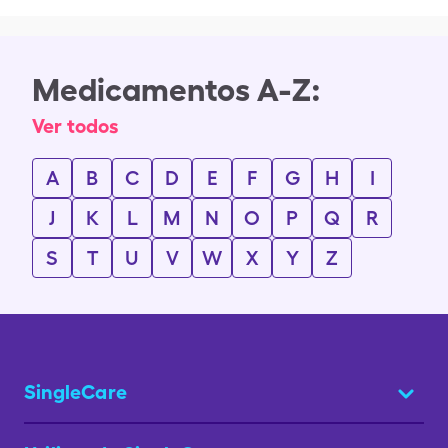
Medicamentos A-Z:
Ver todos
A
B
C
D
E
F
G
H
I
J
K
L
M
N
O
P
Q
R
S
T
U
V
W
X
Y
Z
SingleCare