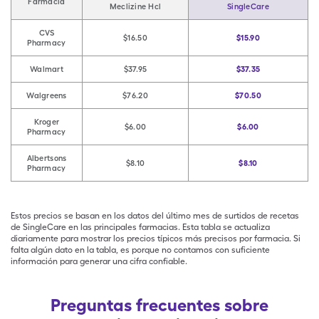
Farmacia
Meclizine Hcl
SingleCare
CVS
$16.50
$15.90
Pharmacy
Walmart
$37.95
$37.35
Walgreens
$76.20
$70.50
Kroger
$6.00
$6.00
Pharmacy
Albertsons
$8.10
$8.10
Pharmacy
Estos precios se basan en los datos del último mes de surtidos de recetas
de SingleCare en las principales farmacias. Esta tabla se actualiza
diariamente para mostrar los precios típicos más precisos por farmacia. Si
falta algún dato en la tabla, es porque no contamos con suficiente
información para generar una cifra confiable.
Preguntas frecuentes sobre