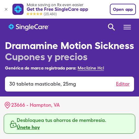
Make saving on Rx even easier
Get the Free SingleCare app
Open app
(23,450)
Dramamine Motion Sickness
Cupones y precios
Genérica de marca registrada para:
Meclizine Hcl
30
tableta masticable
,
25mg
Editar
23666 - Hampton, VA
Desbloquea tus ahorros de membresía.
Únete hoy