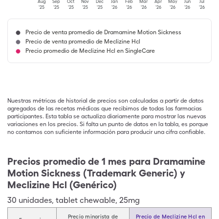
Aug
Sep
Oct
Nov
Dec
Jan
Feb
Mar
Apr
May
Jun
Jul
'25
'25
'25
'25
'25
'26
'26
'26
'26
'26
'26
'26
Precio de venta promedio de Dramamine Motion Sickness
Precio de venta promedio de Meclizine Hcl
Precio promedio de Meclizine Hcl en SingleCare
Nuestras métricas de historial de precios son calculadas a partir de datos
agregados de las recetas médicas que recibimos de todas las farmacias
participantes. Esta tabla se actualiza diariamente para mostrar las nuevas
variaciones en los precios. Si falta un punto de datos en la tabla, es porque
no contamos con suficiente información para producir una cifra confiable.
Precios promedio de 1 mes para Dramamine
Motion Sickness (Trademark Generic) y
Meclizine Hcl (Genérico)
30
unidades
,
tablet chewable
,
25mg
Precio minorista de
Precio de Meclizine Hcl en