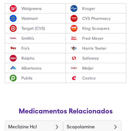
Walgreens
Kroger
Walmart
CVS Pharmacy
Target (CVS)
King Scoopers
Smith’s
Fred Meyer
Fry’s
Harris Teeter
Ralphs
Safeway
Albertsons
Meijer
Publix
Costco
Medicamentos Relacionados
Meclizine Hcl
Scopolamine