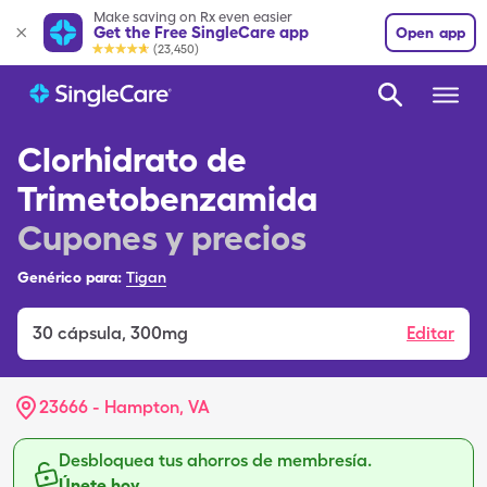
Make saving on Rx even easier
Get the Free SingleCare app
Open app
(23,450)
Clorhidrato de
Trimetobenzamida
Cupones y precios
Genérico para:
Tigan
30
cápsula
,
300mg
Editar
23666 - Hampton, VA
Desbloquea tus ahorros de membresía.
Únete hoy