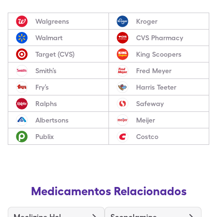
Walgreens
Kroger
Walmart
CVS Pharmacy
Target (CVS)
King Scoopers
Smith’s
Fred Meyer
Fry’s
Harris Teeter
Ralphs
Safeway
Albertsons
Meijer
Publix
Costco
Medicamentos Relacionados