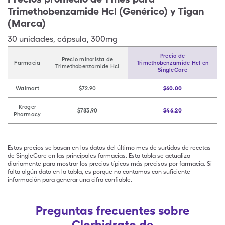
Trimethobenzamide Hcl (Genérico) y Tigan
(Marca)
30
unidades
,
cápsula
,
300mg
Precio de
Precio minorista de
Farmacia
Trimethobenzamide Hcl en
Trimethobenzamide Hcl
SingleCare
Walmart
$72.90
$60.00
Kroger
$783.90
$46.20
Pharmacy
Estos precios se basan en los datos del último mes de surtidos de recetas
de SingleCare en las principales farmacias. Esta tabla se actualiza
diariamente para mostrar los precios típicos más precisos por farmacia. Si
falta algún dato en la tabla, es porque no contamos con suficiente
información para generar una cifra confiable.
Preguntas frecuentes sobre
Clorhidrato de