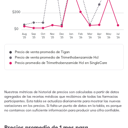
$
200
$
0
Aug
Sep
Oct
Nov
Dec
Jan
Feb
Mar
Apr
May
Jul
'25
'25
'25
'25
'25
'26
'26
'26
'26
'26
'26
Precio de venta promedio de Tigan
Precio de venta promedio de Trimethobenzamide Hcl
Precio promedio de Trimethobenzamide Hcl en SingleCare
Nuestras métricas de historial de precios son calculadas a partir de datos
agregados de las recetas médicas que recibimos de todas las farmacias
participantes. Esta tabla se actualiza diariamente para mostrar las nuevas
variaciones en los precios. Si falta un punto de datos en la tabla, es porque
no contamos con suficiente información para producir una cifra confiable.
Precios promedio de 1 mes para