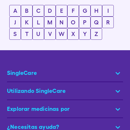
A
B
C
D
E
F
G
H
I
J
K
L
M
N
O
P
Q
R
S
T
U
V
W
X
Y
Z
SingleCare
Utilizando SingleCare
Explorar medicinas por
¿Necesitas ayuda?