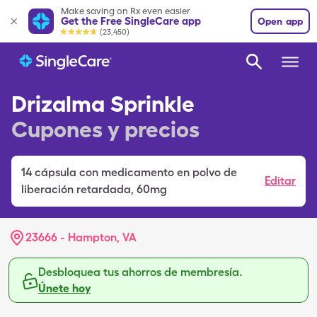
Make saving on Rx even easier
Get the Free SingleCare app
Open app
(23,450)
Drizalma Sprinkle
Cupones y precios
14
cápsula con medicamento en polvo de
Editar
liberación retardada
,
60mg
23666 - Hampton, VA
Desbloquea tus ahorros de membresía.
Únete hoy