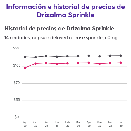
Información e historial de precios de
Drizalma Sprinkle
Historial de precios de
Drizalma Sprinkle
14
unidades
,
capsule delayed release sprinkle
,
60mg
$
140
$
105
$
70
$
35
$
0
Sep
Oct
Dec
Jan
Feb
Mar
Apr
May
Jun
Jul
'25
'25
'25
'26
'26
'26
'26
'26
'26
'26