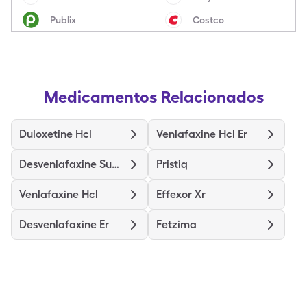
Publix
Costco
Medicamentos Relacionados
Duloxetine Hcl
Venlafaxine Hcl Er
Desvenlafaxine Succinate Er
Pristiq
Venlafaxine Hcl
Effexor Xr
Desvenlafaxine Er
Fetzima