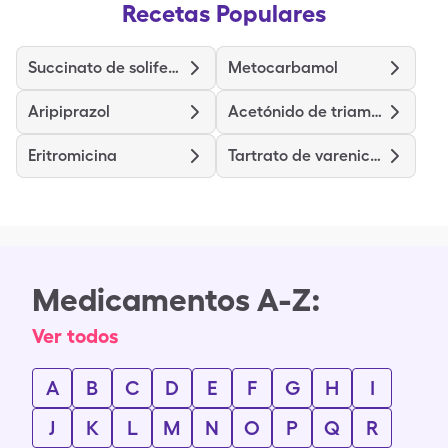
Recetas Populares
Succinato de solifenacina
Metocarbamol
Aripiprazol
Acetónido de triamcinolona
Eritromicina
Tartrato de vareniclina
Medicamentos A-Z:
Ver todos
A
B
C
D
E
F
G
H
I
J
K
L
M
N
O
P
Q
R