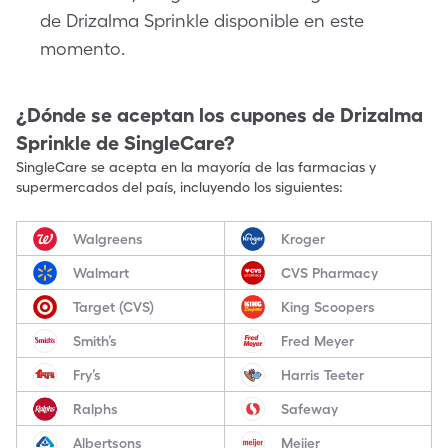
de Drizalma Sprinkle disponible en este
momento.
¿Dónde se aceptan los cupones de
Drizalma
Sprinkle
de SingleCare?
SingleCare se acepta en la mayoría de las farmacias y
supermercados del país, incluyendo los siguientes:
Walgreens
Kroger
Walmart
CVS Pharmacy
Target (CVS)
King Scoopers
Smith’s
Fred Meyer
Fry’s
Harris Teeter
Ralphs
Safeway
Albertsons
Meijer