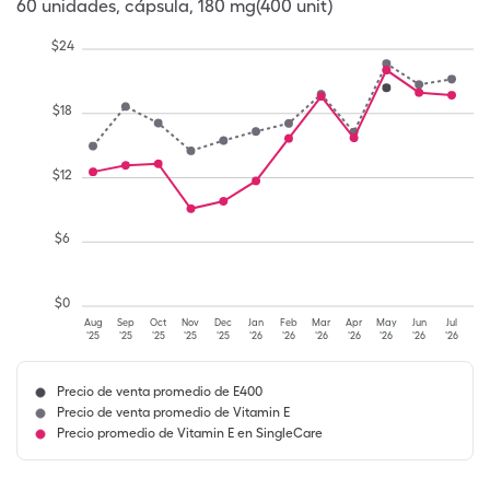
60
unidades
,
cápsula
,
180 mg(400 unit)
$
24
$
18
$
12
$
6
$
0
Aug
Sep
Oct
Nov
Dec
Jan
Feb
Mar
Apr
May
Jun
Jul
'25
'25
'25
'25
'25
'26
'26
'26
'26
'26
'26
'26
Precio de venta promedio de E400
Precio de venta promedio de Vitamin E
Precio promedio de Vitamin E en SingleCare