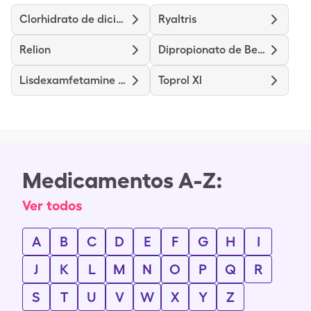
Clorhidrato de diciclomina
Ryaltris
Relion
Dipropionato de Betametasona
Lisdexamfetamine Dimesylate
Toprol Xl
Medicamentos A-Z:
Ver todos
A
B
C
D
E
F
G
H
I
J
K
L
M
N
O
P
Q
R
S
T
U
V
W
X
Y
Z