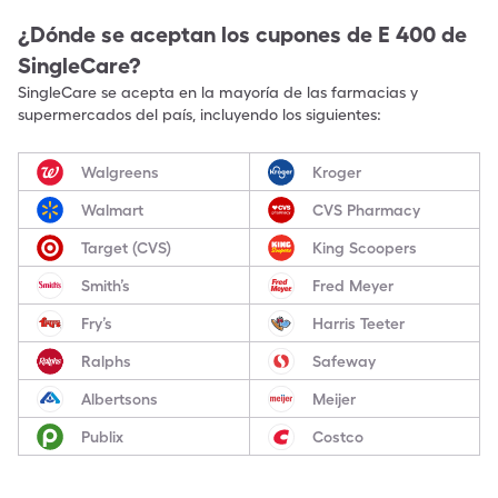
¿Dónde se aceptan los cupones de
E 400
de
SingleCare?
SingleCare se acepta en la mayoría de las farmacias y
supermercados del país, incluyendo los siguientes:
Walgreens
Kroger
Walmart
CVS Pharmacy
Target (CVS)
King Scoopers
Smith’s
Fred Meyer
Fry’s
Harris Teeter
Ralphs
Safeway
Albertsons
Meijer
Publix
Costco