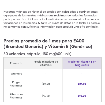
Nuestras métricas de historial de precios son calculadas a partir de datos
agregados de las recetas médicas que recibimos de todas las farmacias
participantes. Esta tabla se actualiza diariamente para mostrar las nuevas
variaciones en los precios. Si falta un punto de datos en la tabla, es porque
no contamos con suficiente información para producir una cifra confiable.
Precios promedio de 1 mes para E400
(Branded Generic) y Vitamin E (Genérico)
60
unidades
,
cápsula
,
180 mg(400 unit)
Precio minorista de
Precio de Vitamin E en
Farmacia
Vitamin E
SingleCare
Walmart
-
-
Kroger
$22.20
$21.60
Pharmacy
Albertsons
$16.20
$10.20
Pharmacy