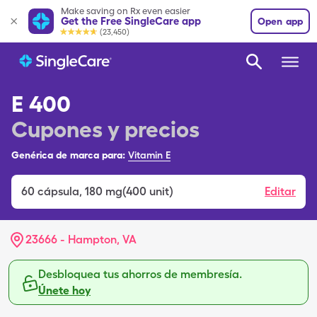
Make saving on Rx even easier
Get the Free SingleCare app
Open app
(23,450)
E 400
Cupones y precios
Genérica de marca para:
Vitamin E
60
cápsula
,
180 mg(400 unit)
Editar
23666 - Hampton, VA
Desbloquea tus ahorros de membresía.
Únete hoy