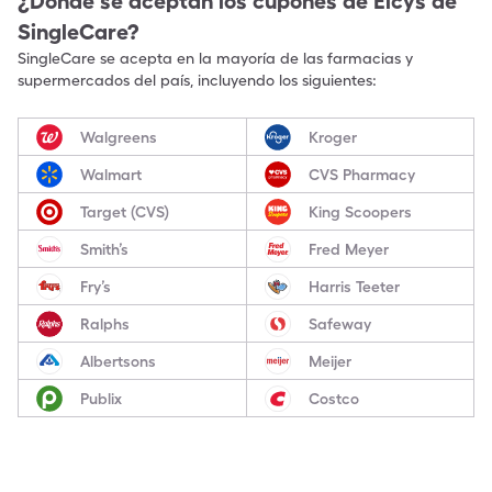
¿Dónde se aceptan los cupones de
Elcys
de
SingleCare?
SingleCare se acepta en la mayoría de las farmacias y
supermercados del país, incluyendo los siguientes:
Walgreens
Kroger
Walmart
CVS Pharmacy
Target (CVS)
King Scoopers
Smith’s
Fred Meyer
Fry’s
Harris Teeter
Ralphs
Safeway
Albertsons
Meijer
Publix
Costco