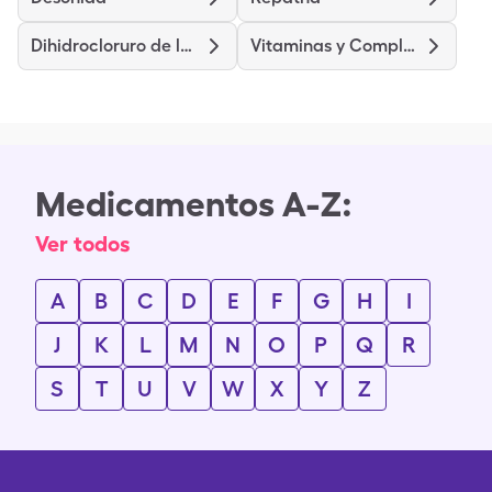
Dihidrocloruro de levocetirizina
Vitaminas y Complejo B
Medicamentos A-Z:
Ver todos
A
B
C
D
E
F
G
H
I
J
K
L
M
N
O
P
Q
R
S
T
U
V
W
X
Y
Z