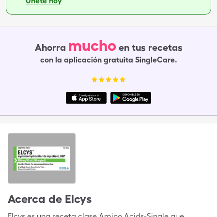
Únete hoy
mucho
Ahorra
en tus recetas
con la aplicación gratuita SingleCare.
Acerca de
Elcys
Elcys es una receta clase Amino Acids-Single que