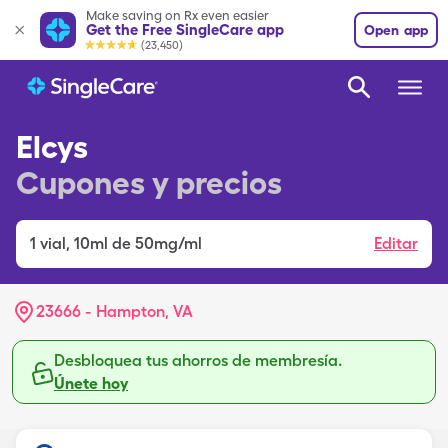
Make saving on Rx even easier
Get the Free SingleCare app
Open app
(23,450)
Elcys
Cupones y precios
1
vial
,
10ml de 50mg/ml
Editar
23666 - Hampton, VA
Desbloquea tus ahorros de membresía.
Únete hoy