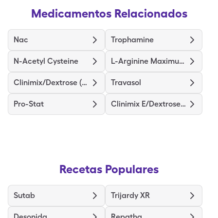
Medicamentos Relacionados
Nac
Trophamine
N-Acetyl Cysteine
L-Arginine Maximum Strength
Clinimix/Dextrose (4.25/5)
Travasol
Pro-Stat
Clinimix E/Dextrose (5/15)
Recetas Populares
Sutab
Trijardy XR
Desonida
Repatha