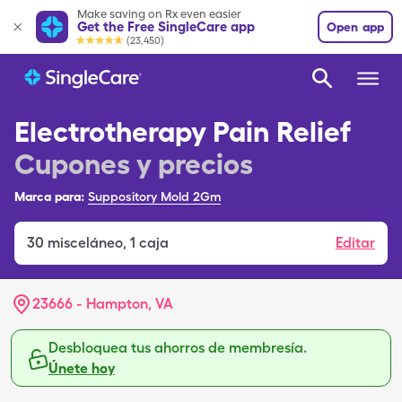
Make saving on Rx even easier
Get the Free SingleCare app
Open app
(23,450)
Electrotherapy Pain Relief
Cupones y precios
Marca para:
Suppository Mold 2Gm
30
misceláneo
,
1 caja
Editar
23666 - Hampton, VA
Desbloquea tus ahorros de membresía.
Únete hoy