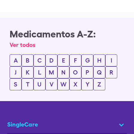
Medicamentos A-Z:
Ver todos
A
B
C
D
E
F
G
H
I
J
K
L
M
N
O
P
Q
R
S
T
U
V
W
X
Y
Z
SingleCare