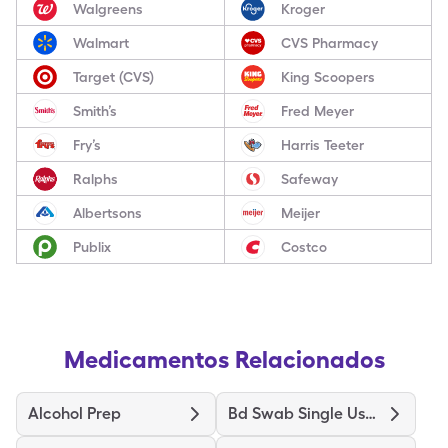
Walgreens
Kroger
Walmart
CVS Pharmacy
Target (CVS)
King Scoopers
Smith’s
Fred Meyer
Fry’s
Harris Teeter
Ralphs
Safeway
Albertsons
Meijer
Publix
Costco
Medicamentos Relacionados
Alcohol Prep
Bd Swab Single Use Regular