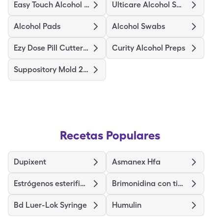
Easy Touch Alcohol Prep Medium
Ulticare Alcohol Swabs
Alcohol Pads
Alcohol Swabs
Ezy Dose Pill Cutter Original
Curity Alcohol Preps
Suppository Mold 2Gm
Recetas Populares
Dupixent
Asmanex Hfa
Estrógenos esterificados y metiltestosterona
Brimonidina con timolol
Bd Luer-Lok Syringe
Humulin