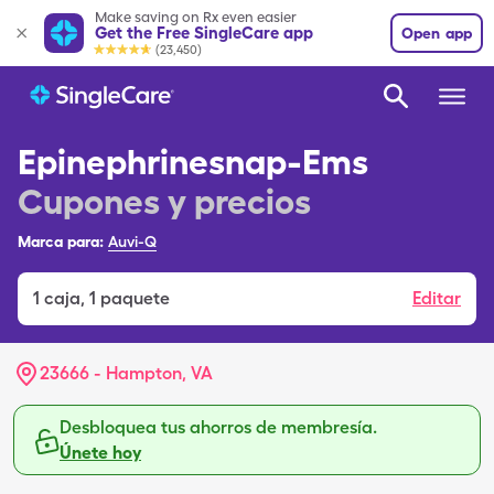
Make saving on Rx even easier
Get the Free SingleCare app
Open app
(23,450)
Epinephrinesnap-Ems
Cupones y precios
Marca para:
Auvi-Q
1
caja
,
1 paquete
Editar
23666 - Hampton, VA
Desbloquea tus ahorros de membresía.
Únete hoy