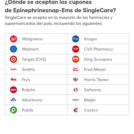
¿Dónde se aceptan los cupones
de
Epinephrinesnap-Ems
de SingleCare?
SingleCare se acepta en la mayoría de las farmacias y
supermercados del país, incluyendo los siguientes:
Walgreens
Kroger
Walmart
CVS Pharmacy
Target (CVS)
King Scoopers
Smith’s
Fred Meyer
Fry’s
Harris Teeter
Ralphs
Safeway
Albertsons
Meijer
Publix
Costco