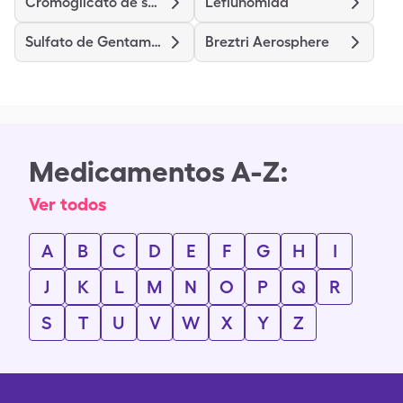
Cromoglicato de sodio
Leflunomida
Sulfato de Gentamicina
Breztri Aerosphere
Medicamentos A-Z:
Ver todos
A
B
C
D
E
F
G
H
I
J
K
L
M
N
O
P
Q
R
S
T
U
V
W
X
Y
Z