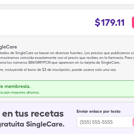
$
179.11
ngleCare
tados de SingleCare se basan en diversas fuentes. Los precios que publicamos s
mostramos coincida exactamente con el precio que recibes en la farmacia. Para sa
iona los números BIN/GRP/PCN que aparecen en tu tarjeta de SingleCare.
e, incluyendo el bono de $3 de inscripción, puede usarse solo una vez.
de membresía.
ea aún mayores ahorros.
en tus recetas
Enviar enlace por texto
gratuita SingleCare.