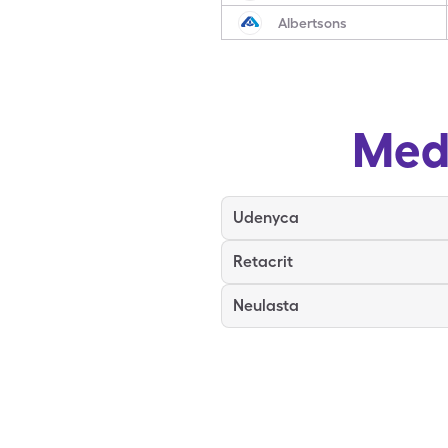
Albertsons
Med
Udenyca
Retacrit
Neulasta