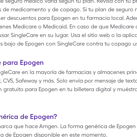
e seguro médico varía según tu plan. Revisa con tu p
os de medicamento y de copago. Si tu plan de seguro
er descuentos para Epogen en tu farmacia local. Adem
tienes Medicare o Medicaid. En caso de que Medicare 
ar SingleCare en su lugar. Usa el sitio web o la apli
s bajo de Epogen con SingleCare contra tu copago u
e para Epogen
gleCare en la mayoría de farmacias y almacenes princ
, CVS, Safeway y más. Solo envía por mensaje de texto,
gratuito para Epogen en tu billetera digital y muéstr
enérica de Epogen?
arca que hace Amgen. La forma genérica de Epogen e
ca de Epogen disponible en este momento.