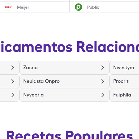
Meijer
Publix
icamentos Relacion
Zarxio
Nivestym
Neulasta Onpro
Procrit
Nyvepria
Fulphila
Recetas Populares