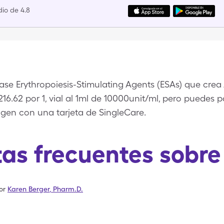
io de 4.8
se Erythropoiesis-Stimulating Agents (ESAs) que crea 
6.62 por 1, vial al 1ml de 10000unit/ml, pero puedes pag
gen con una tarjeta de SingleCare.
as frecuentes sobr
or
Karen Berger
,
Pharm.D.