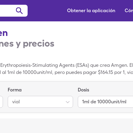
Obtener la aplicación
Cóm
en
es y precios
Erythropoiesis-Stimulating Agents (ESAs) que crea Amgen. El
al al 1ml de 10000unit/ml, pero puedes pagar $164.15 por 1, v
gleCare.
Forma
Dosis
vial
1ml de 10000unit/ml