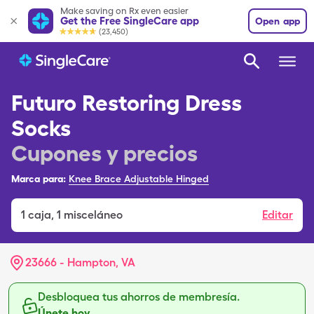
Make saving on Rx even easier
Get the Free SingleCare app
Open app
(23,450)
Futuro Restoring Dress
Socks
Cupones y precios
Marca para:
Knee Brace Adjustable Hinged
1
caja
,
1 misceláneo
Editar
23666 - Hampton, VA
Desbloquea tus ahorros de membresía.
Únete hoy