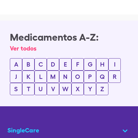
Medicamentos A-Z:
Ver todos
A
B
C
D
E
F
G
H
I
J
K
L
M
N
O
P
Q
R
S
T
U
V
W
X
Y
Z
SingleCare