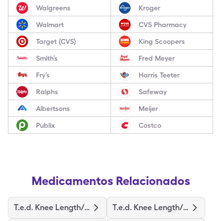
Walgreens
Kroger
Walmart
CVS Pharmacy
Target (CVS)
King Scoopers
Smith’s
Fred Meyer
Fry’s
Harris Teeter
Ralphs
Safeway
Albertsons
Meijer
Publix
Costco
Medicamentos Relacionados
T.e.d. Knee Length/M-Regular
T.e.d. Knee Length/S-Regular