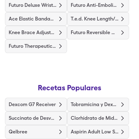
Futuro Deluxe Wrist Stabilizer
Futuro Anti-Embolism Stockings
Ace Elastic Bandage/Clips
T.e.d. Knee Length/L-Regular
Knee Brace Adjustable Hinged
Futuro Reversible Wrist Brace
Futuro Therapeutic Stocking
Recetas Populares
Dexcom G7 Receiver
Tobramicina y Dexametasona
Succinato de Desvenlafaxina de liberación prolongada
Clorhidrato de Midodrina
Qelbree
Aspirin Adult Low Strength