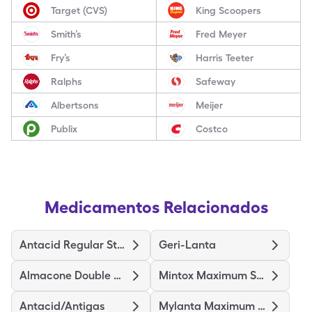
Target (CVS)
King Scoopers
Smith’s
Fred Meyer
Fry’s
Harris Teeter
Ralphs
Safeway
Albertsons
Meijer
Publix
Costco
Medicamentos Relacionados
Antacid Regular Strength
Geri-Lanta
Almacone Double Strength
Mintox Maximum Strength
Antacid/Antigas
Mylanta Maximum Strength