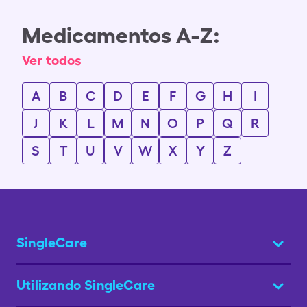
Medicamentos A-Z:
Ver todos
A
B
C
D
E
F
G
H
I
J
K
L
M
N
O
P
Q
R
S
T
U
V
W
X
Y
Z
SingleCare
Utilizando SingleCare