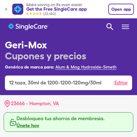
Make saving on Rx even easier
Get the Free SingleCare app
Open app
(23,450)
Geri-Mox
Cupones y precios
Genérica de marca para:
Alum & Mag Hydroxide-Simeth
12
taza
,
30ml de 1200-1200-120mg/30ml
Editar
23666 - Hampton, VA
Desbloquea tus ahorros de membresía.
Únete hoy