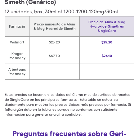
Simeth (Genérico)
12
unidades
,
box
,
30ml of 1200-1200-120mg/30ml
Precio de Alum & Mag
Precio minorista de Alum
Farmacia
Hydroxide-Simeth en
& Mag Hydroxide-Simeth
SingleCare
Walmart
$25.20
$25.20
Kroger
$47.70
$26.10
Pharmacy
Albertsons
-
-
Pharmacy
Estos precios se basan en los datos del último mes de surtidos de recetas
de SingleCare en las principales farmacias. Esta tabla se actualiza
diariamente para mostrar los precios típicos más precisos por farmacia. Si
falta algún dato en la tabla, es porque no contamos con suficiente
información para generar una cifra confiable.
Preguntas frecuentes sobre Geri-