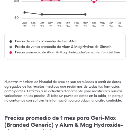
$
15
$
0
Aug
Sep
Oct
Nov
Dec
Jan
Feb
Mar
Apr
May
Jun
Jul
'25
'25
'25
'25
'25
'26
'26
'26
'26
'26
'26
'26
Precio de venta promedio de Geri-Mox
Precio de venta promedio de Alum & Mag Hydroxide-Simeth
Precio promedio de Alum & Mag Hydroxide-Simeth en SingleCare
Nuestras métricas de historial de precios son calculadas a partir de datos
agregados de las recetas médicas que recibimos de todas las farmacias
participantes. Esta tabla se actualiza diariamente para mostrar las nuevas
variaciones en los precios. Si falta un punto de datos en la tabla, es porque
no contamos con suficiente información para producir una cifra confiable.
Precios promedio de 1 mes para Geri-Mox
(Branded Generic) y Alum & Mag Hydroxide-