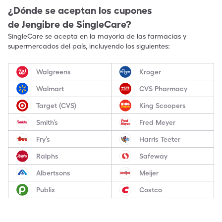
¿Dónde se aceptan los cupones
de
Jengibre
de SingleCare?
SingleCare se acepta en la mayoría de las farmacias y
supermercados del país, incluyendo los siguientes:
Walgreens
Kroger
Walmart
CVS Pharmacy
Target (CVS)
King Scoopers
Smith’s
Fred Meyer
Fry’s
Harris Teeter
Ralphs
Safeway
Albertsons
Meijer
Publix
Costco