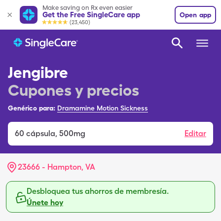
Make saving on Rx even easier
Get the Free SingleCare app
Open app
(23,450)
Jengibre
Cupones y precios
Genérico para:
Dramamine Motion Sickness
60
cápsula
,
500mg
Editar
23666 - Hampton, VA
Desbloquea tus ahorros de membresía.
Únete hoy