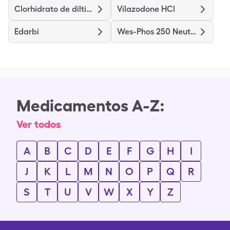
Clorhidrato de diltiazem
Vilazodone HCl
Edarbi
Wes-Phos 250 Neutral
Medicamentos A-Z:
Ver todos
A
B
C
D
E
F
G
H
I
J
K
L
M
N
O
P
Q
R
S
T
U
V
W
X
Y
Z