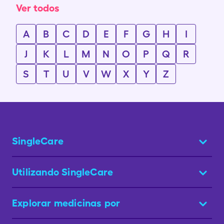
Ver todos
A
B
C
D
E
F
G
H
I
J
K
L
M
N
O
P
Q
R
S
T
U
V
W
X
Y
Z
SingleCare
Utilizando SingleCare
Explorar medicinas por