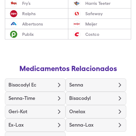
Fry’s
Harris Teeter
Ralphs
Safeway
Albertsons
Meijer
Publix
Costco
Medicamentos Relacionados
Bisacodyl Ec
Senna
Senna-Time
Bisacodyl
Geri-Kot
Onelax
Ex-Lax
Senna-Lax