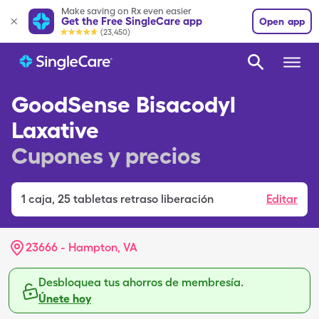
Make saving on Rx even easier
Get the Free SingleCare app
Open app
(23,450)
GoodSense Bisacodyl
Laxative
Cupones y precios
1
caja
,
25 tabletas retraso liberación
Editar
23666 - Hampton, VA
Desbloquea tus ahorros de membresía.
Únete hoy