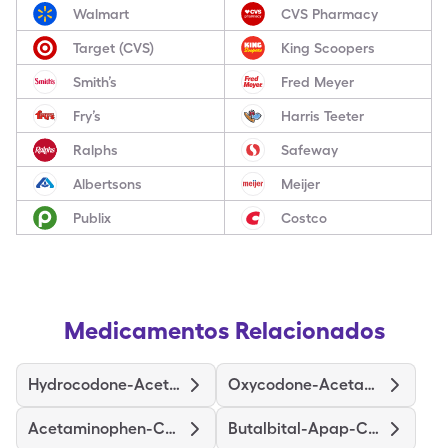
Walmart
CVS Pharmacy
Target (CVS)
King Scoopers
Smith’s
Fred Meyer
Fry’s
Harris Teeter
Ralphs
Safeway
Albertsons
Meijer
Publix
Costco
Medicamentos Relacionados
Hydrocodone-Acetaminophen
Oxycodone-Acetaminophen
Acetaminophen-Codeine
Butalbital-Apap-Caff-Cod