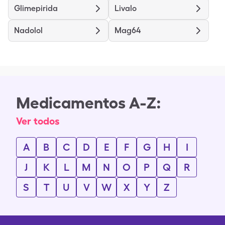
Glimepirida
Livalo
Nadolol
Mag64
Medicamentos A-Z:
Ver todos
A
B
C
D
E
F
G
H
I
J
K
L
M
N
O
P
Q
R
S
T
U
V
W
X
Y
Z