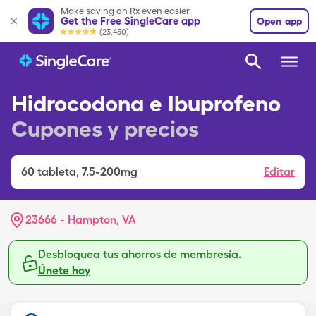
Make saving on Rx even easier
Get the Free SingleCare app
Open app
(23,450)
Hidrocodona e Ibuprofeno
Cupones y precios
60
tableta
,
7.5-200mg
Editar
23666 - Hampton, VA
Desbloquea tus ahorros de membresía.
Únete hoy