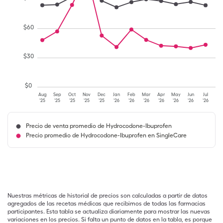
$
60
$
30
$
0
Aug
Sep
Oct
Nov
Dec
Jan
Feb
Mar
Apr
May
Jun
Jul
'25
'25
'25
'25
'25
'26
'26
'26
'26
'26
'26
'26
Precio de venta promedio de Hydrocodone-Ibuprofen
Precio promedio de Hydrocodone-Ibuprofen en SingleCare
Nuestras métricas de historial de precios son calculadas a partir de datos
agregados de las recetas médicas que recibimos de todas las farmacias
participantes. Esta tabla se actualiza diariamente para mostrar las nuevas
variaciones en los precios. Si falta un punto de datos en la tabla, es porque