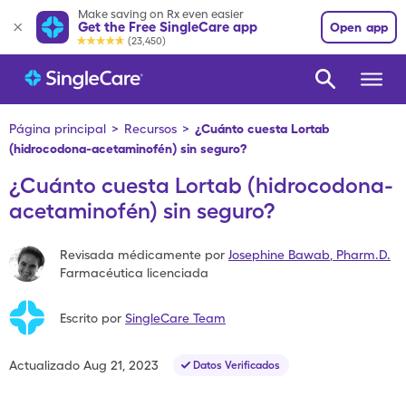
Make saving on Rx even easier
Get the Free SingleCare app
Open app
(23,450)
Página principal
>
Recursos
>
¿Cuánto cuesta Lortab
(hidrocodona-acetaminofén) sin seguro?
¿Cuánto cuesta Lortab (hidrocodona-
acetaminofén) sin seguro?
Revisada médicamente por
Josephine Bawab
,
Pharm.D.
Farmacéutica licenciada
Escrito por
SingleCare Team
Actualizado
Aug 21, 2023
Datos Verificados