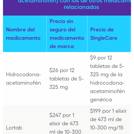
acetaminofén) con los de otros medicame
relacionados
Precio sin
Nombre del
seguro del
Precio de
medicamento
medicamento
SingleCare
de marca
$9 por 12
tabletas de 5-
$26 por 12
Hidrocodona-
325 mg de la
tabletas de 5-
acetaminofén
hidrocodona-
325 mg
acetaminofén
genérica
$199 por 1 elixir
$247 por 1
de 473 ml de
elixir de 473
Lortab
10-300 mg/15
ml de 10-300