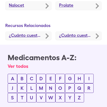
Nalocet
Prolate
Recursos Relacionados
¿Cuánto cuesta Oxycontin (clorhidrato de oxicodona) sin seguro?
¿Cuánto cuesta la oxicodona-acetaminofén (Percocet) sin seguro médico?
Medicamentos A-Z:
Ver todos
A
B
C
D
E
F
G
H
I
J
K
L
M
N
O
P
Q
R
S
T
U
V
W
X
Y
Z