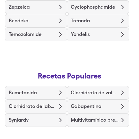
Zepzelca
Cyclophosphamide
Bendeka
Treanda
Temozolomide
Yondelis
Recetas Populares
Bumetanida
Clorhidrato de valaciclovir
Clorhidrato de labetalol
Gabapentina
Synjardy
Multivitamínico prenatal