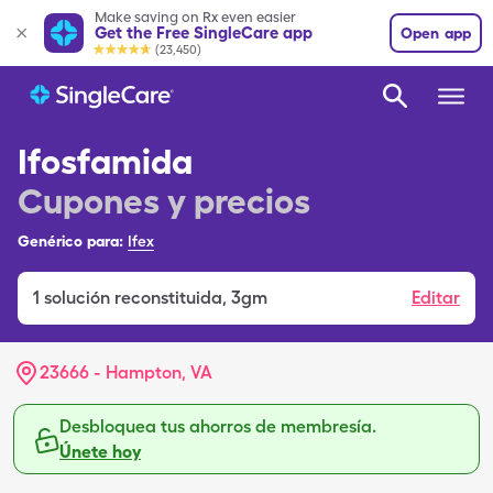
Make saving on Rx even easier
Get the Free SingleCare app
Open app
(23,450)
Ifosfamida
Cupones y precios
Genérico para:
Ifex
1
solución reconstituida
,
3gm
Editar
23666 - Hampton, VA
Desbloquea tus ahorros de membresía.
Únete hoy