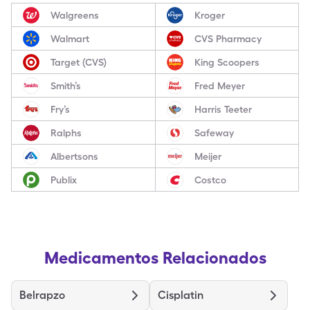
Walgreens
Kroger
Walmart
CVS Pharmacy
Target (CVS)
King Scoopers
Smith’s
Fred Meyer
Fry’s
Harris Teeter
Ralphs
Safeway
Albertsons
Meijer
Publix
Costco
Medicamentos Relacionados
Belrapzo
Cisplatin