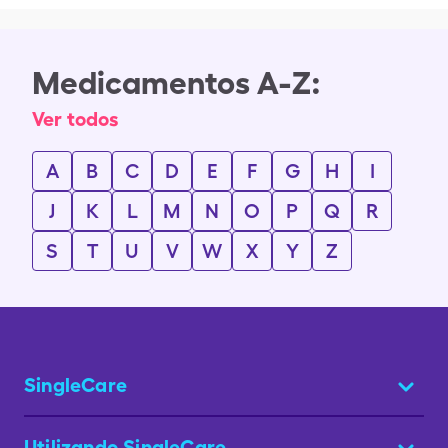
Medicamentos A-Z:
Ver todos
A
B
C
D
E
F
G
H
I
J
K
L
M
N
O
P
Q
R
S
T
U
V
W
X
Y
Z
SingleCare
Utilizando SingleCare