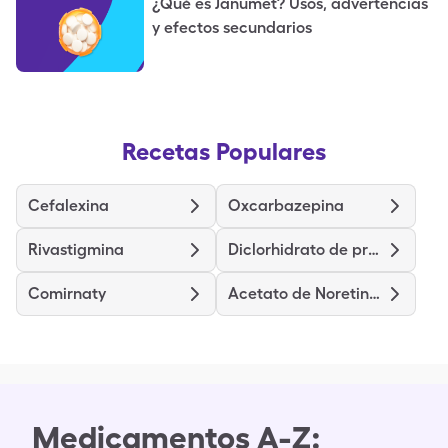
¿Qué es Janumet? Usos, advertencias
y efectos secundarios
Recetas Populares
Cefalexina
Oxcarbazepina
Rivastigmina
Diclorhidrato de pramipexole
Comirnaty
Acetato de Noretindrona y Etinilestradiol
Medicamentos A-Z: