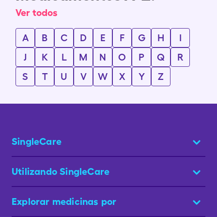
Ver todos
A
B
C
D
E
F
G
H
I
J
K
L
M
N
O
P
Q
R
S
T
U
V
W
X
Y
Z
SingleCare
Utilizando SingleCare
Explorar medicinas por