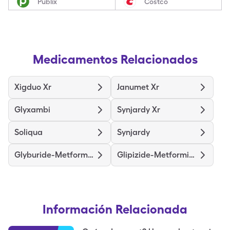
Publix
Costco
Medicamentos Relacionados
Xigduo Xr
Janumet Xr
Glyxambi
Synjardy Xr
Soliqua
Synjardy
Glyburide-Metformin
Glipizide-Metformin Hcl
Información Relacionada