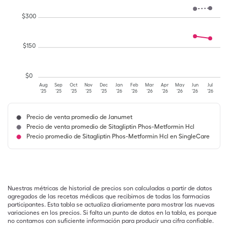
$
300
$
150
$
0
Aug
Sep
Oct
Nov
Dec
Jan
Feb
Mar
Apr
May
Jun
Jul
'25
'25
'25
'25
'25
'26
'26
'26
'26
'26
'26
'26
Precio de venta promedio de Janumet
Precio de venta promedio de Sitagliptin Phos-Metformin Hcl
Precio promedio de Sitagliptin Phos-Metformin Hcl en SingleCare
Nuestras métricas de historial de precios son calculadas a partir de datos
agregados de las recetas médicas que recibimos de todas las farmacias
participantes. Esta tabla se actualiza diariamente para mostrar las nuevas
variaciones en los precios. Si falta un punto de datos en la tabla, es porque
no contamos con suficiente información para producir una cifra confiable.