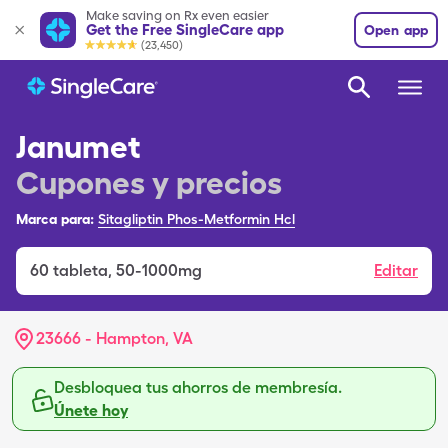
Make saving on Rx even easier
Get the Free SingleCare app
Open app
(23,450)
Janumet
Cupones y precios
Marca para:
Sitagliptin Phos-Metformin Hcl
60
tableta
,
50-1000mg
Editar
23666 - Hampton, VA
Desbloquea tus ahorros de membresía.
Únete hoy