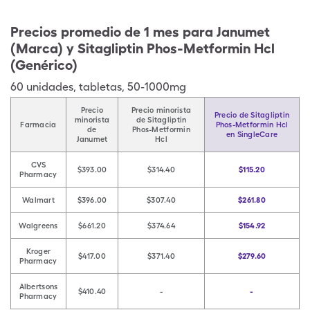
Precios promedio de 1 mes para Janumet
(Marca) y Sitagliptin Phos-Metformin Hcl
(Genérico)
60
unidades
,
tabletas
,
50-1000mg
Precio
Precio minorista
Precio de Sitagliptin
minorista
de Sitagliptin
Farmacia
Phos-Metformin Hcl
de
Phos-Metformin
en SingleCare
Janumet
Hcl
CVS
$393.00
$314.40
$115.20
Pharmacy
Walmart
$396.00
$307.40
$261.80
Walgreens
$661.20
$374.64
$154.92
Kroger
$417.00
$371.40
$279.60
Pharmacy
Albertsons
$410.40
-
-
Pharmacy